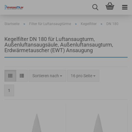
»
»
»
Startseite
Filter für Luftansaugtürme
Kegelfilter
DN 180
Kegelfilter DN 180 für Luftansaugturm,
Außenluftansaugsäule, Außenluftansaugturm,
Erdwärmetauscher (EWT) Ansaugung
Sortieren nach
pro Seite
Sortieren nach
16 pro Seite
1