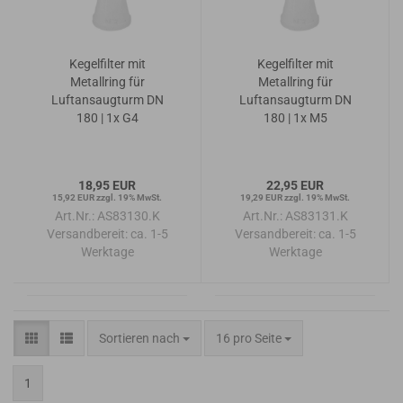
Kegelfilter mit
Kegelfilter mit
Metallring für
Metallring für
Luftansaugturm DN
Luftansaugturm DN
180 | 1x G4
180 | 1x M5
18,95 EUR
22,95 EUR
15,92 EUR zzgl. 19% MwSt.
19,29 EUR zzgl. 19% MwSt.
Art.Nr.: AS83130.K
Art.Nr.: AS83131.K
Versandbereit:
ca. 1-5
Versandbereit:
ca. 1-5
Werktage
Werktage
Sortieren nach
pro Seite
Sortieren nach
16 pro Seite
1