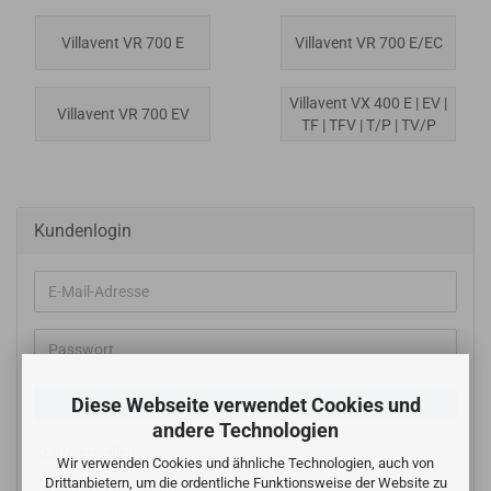
Villavent VR 700 E
Villavent VR 700 E/EC
Villavent VX 400 E | EV |
Villavent VR 700 EV
TF | TFV | T/P | TV/P
Kundenlogin
E-
Mail-
Adresse
Passwort
Diese Webseite verwendet Cookies und
ANMELDEN
andere Technologien
Konto erstellen
Wir verwenden Cookies und ähnliche Technologien, auch von
Drittanbietern, um die ordentliche Funktionsweise der Website zu
Passwort vergessen?