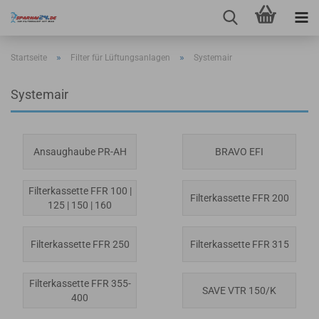
»
»
Startseite
Filter für Lüftungsanlagen
Systemair
Systemair
Ansaughaube PR-AH
BRAVO EFI
Filterkassette FFR 100 |
Filterkassette FFR 200
125 | 150 | 160
Filterkassette FFR 250
Filterkassette FFR 315
Filterkassette FFR 355-
SAVE VTR 150/K
400