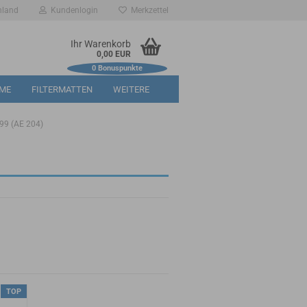
hland
Kundenlogin
Merkzettel
Ihr Warenkorb
0,00 EUR
0
Bonuspunkte
RME
FILTERMATTEN
WEITERE
99 (AE 204)
TOP