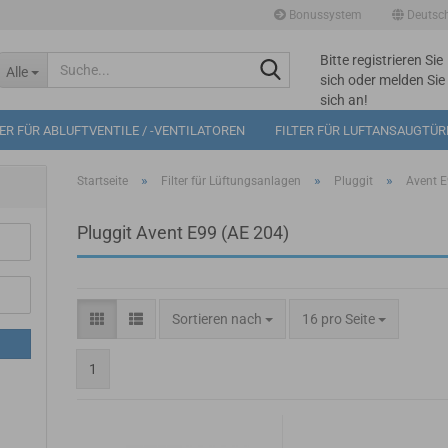
Bonussystem
Deutsc
Bitte registrieren Sie
Suche...
Alle
sich oder melden Sie
sich an!
Mögliche
TER FÜR ABLUFTVENTILE / -VENTILATOREN
FILTER FÜR LUFTANSAUGTÜ
Bonuspunkte im
Warenkorb: 0
»
»
»
Startseite
Filter für Lüftungsanlagen
Pluggit
Avent E
Pluggit Avent E99 (AE 204)
Sortieren nach
pro Seite
Sortieren nach
16 pro Seite
1