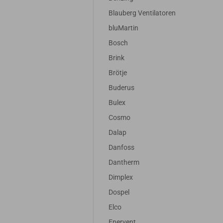
Blauberg Ventilatoren
bluMartin
Bosch
Brink
Brötje
Buderus
Bulex
Cosmo
Dalap
Danfoss
Dantherm
Dimplex
Dospel
Elco
Enervent