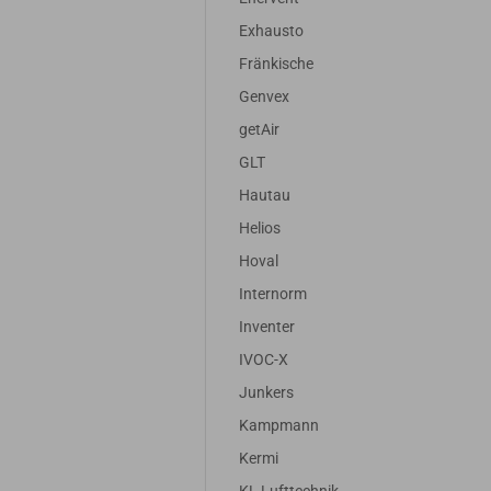
Exhausto
Fränkische
Genvex
getAir
GLT
Hautau
Helios
Hoval
Internorm
Inventer
IVOC-X
Junkers
Kampmann
Kermi