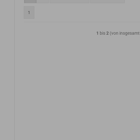
1
1
bis
2
(von insgesam