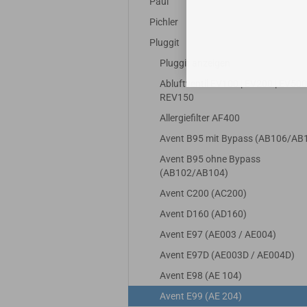
Paul
Pichler
Pluggit
Pluggit anzeigen
Abluftventil EV100 | EV200 | EV500 
REV150
Allergiefilter AF400
Avent B95 mit Bypass (AB106/AB
Avent B95 ohne Bypass
(AB102/AB104)
Avent C200 (AC200)
Avent D160 (AD160)
Avent E97 (AE003 / AE004)
Avent E97D (AE003D / AE004D)
Avent E98 (AE 104)
Avent E99 (AE 204)