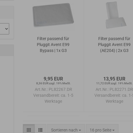
Filter passend für
Filter passend für
Pluggit Avent E99
Pluggit Avent E99
Bypass | 1x G3
(AE204) | 2x G3
9,95 EUR
13,95 EUR
8,36 EUR zzgl. 19% MwSt.
11,72 EUR zzgl. 19% MwSt.
Art.Nr.: PL82267.DR
Art.Nr.: PL82271.D
Versandbereit:
ca. 1-5
Versandbereit:
ca. 1-
Werktage
Werktage
Sortieren nach
pro Seite
Sortieren nach
16 pro Seite