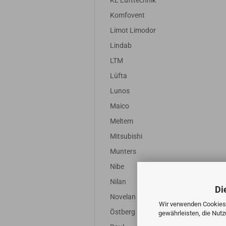
KL Lufttechnik
Komfovent
Limot Limodor
Lindab
LTM
Lüfta
Lunos
Maico
Meltem
Mitsubishi
Munters
Nibe
Nilan
Di
Novelan
Wir verwenden Cookies 
Östberg
gewährleisten, die Nut