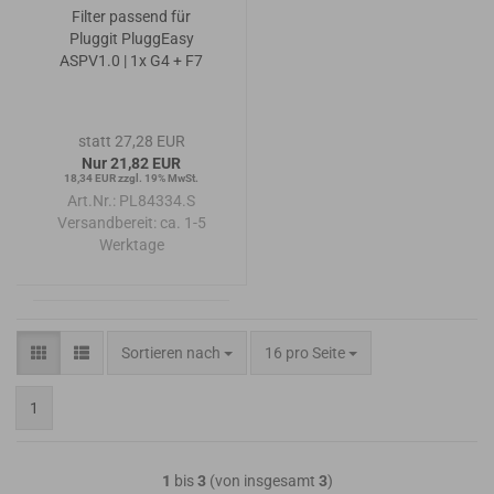
Filter passend für
Pluggit PluggEasy
ASPV1.0 | 1x G4 + F7
statt 27,28 EUR
Nur 21,82 EUR
18,34 EUR zzgl. 19% MwSt.
Art.Nr.: PL84334.S
Versandbereit:
ca. 1-5
Werktage
Sortieren nach
pro Seite
Sortieren nach
16 pro Seite
1
1
bis
3
(von insgesamt
3
)