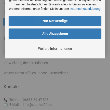
Widerrufsrecht & Widerrufsformular
Ihnen ein bestmögliches Einkaufserlebnis bieten zu können.
Weitere Informationen finden Sie in unserer
Datenschutzerklärung
.
Cookie Einstellungen
Nur Notwendige
Vertrag widerrufen
Alle Akzeptieren
Informationen
Weitere Informationen
Funktion von Luftfiltern
Entwicklung der Filterklassen
Welche Norm erfüllen unsere Filtermedien?
Kontakt
Telefon:
06833 89 47 593
E-Mail:
info@sparhai24.de