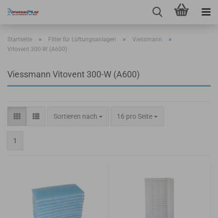
»
»
»
Startseite
Filter für Lüftungsanlagen
Viessmann
Vitovent 300-W (A600)
Viessmann Vitovent 300-W (A600)
Sortieren nach
pro Seite
Sortieren nach
16 pro Seite
1