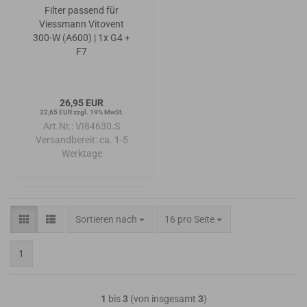
Filter passend für
Viessmann Vitovent
300-W (A600) | 1x G4 +
F7
26,95 EUR
22,65 EUR zzgl. 19% MwSt.
Art.Nr.: VI84630.S
Versandbereit:
ca. 1-5
Werktage
Sortieren nach
pro Seite
Sortieren nach
16 pro Seite
1
1
bis
3
(von insgesamt
3
)