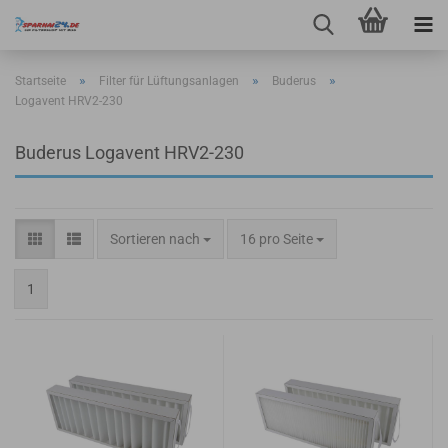
»
»
»
Startseite
Filter für Lüftungsanlagen
Buderus
Logavent HRV2-230
Buderus Logavent HRV2-230
Sortieren nach
pro Seite
Sortieren nach
16 pro Seite
1