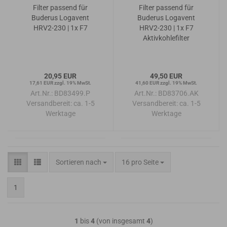
Filter passend für
Filter passend für
Buderus Logavent
Buderus Logavent
HRV2-230 | 1x F7
HRV2-230 | 1x F7
Aktivkohlefilter
20,95 EUR
49,50 EUR
17,61 EUR zzgl. 19% MwSt.
41,60 EUR zzgl. 19% MwSt.
Art.Nr.: BD83499.P
Art.Nr.: BD83706.AK
Versandbereit:
ca. 1-5
Versandbereit:
ca. 1-5
Werktage
Werktage
Sortieren nach
pro Seite
Sortieren nach
16 pro Seite
1
1
bis
4
(von insgesamt
4
)