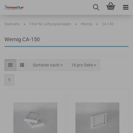
»
»
»
Startseite
Filter für Lüftungsanlagen
Wernig
CA-150
Wernig CA-150
Sortieren nach
pro Seite
Sortieren nach
16 pro Seite
1