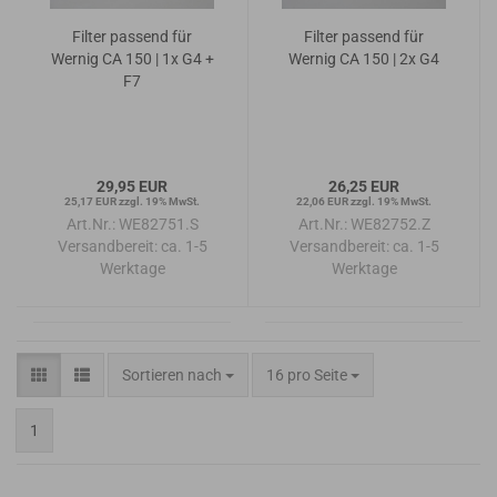
Filter passend für
Filter passend für
Wernig CA 150 | 1x G4 +
Wernig CA 150 | 2x G4
F7
29,95 EUR
26,25 EUR
25,17 EUR zzgl. 19% MwSt.
22,06 EUR zzgl. 19% MwSt.
Art.Nr.: WE82751.S
Art.Nr.: WE82752.Z
Versandbereit:
ca. 1-5
Versandbereit:
ca. 1-5
Werktage
Werktage
Sortieren nach
pro Seite
Sortieren nach
16 pro Seite
1