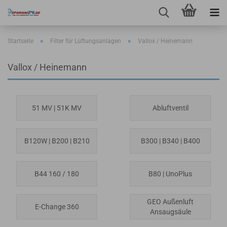
»
»
Startseite
Filter für Lüftungsanlagen
Vallox / Heinemann
Vallox / Heinemann
51 MV | 51K MV
Abluftventil
B120W | B200 | B210
B300 | B340 | B400
B44 160 / 180
B80 | UnoPlus
GEO Außenluft
E-Change 360
Ansaugsäule