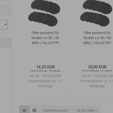
Filter passend für
Filter passend für
Tecalor LA 30 / 50
Tecalor LA 30 / 50
WRG | 10x G2 PPI
WRG | 10x G3 PPI
16,25 EUR
18,00 EUR
13,66 EUR zzgl. 19% MwSt.
15,13 EUR zzgl. 19% MwSt.
Art.Nr.: TE83439.BR
Art.Nr.: TE83440.BR
Versandbereit:
ca. 1-5
Versandbereit:
ca. 1-
Werktage
Werktage
Sortieren nach
pro Seite
Sortieren nach
16 pro Seite