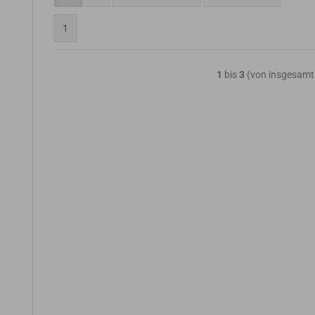
1
1
bis
3
(von insgesam