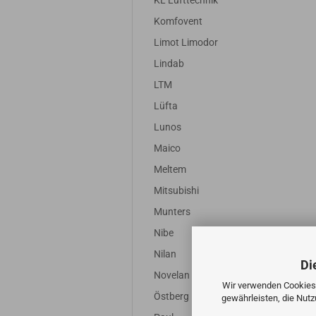
KL Lufttechnik
Komfovent
Limot Limodor
Lindab
LTM
Lüfta
Lunos
Maico
Meltem
Mitsubishi
Munters
Nibe
Nilan
Di
Novelan
Wir verwenden Cookies 
Östberg
gewährleisten, die Nut