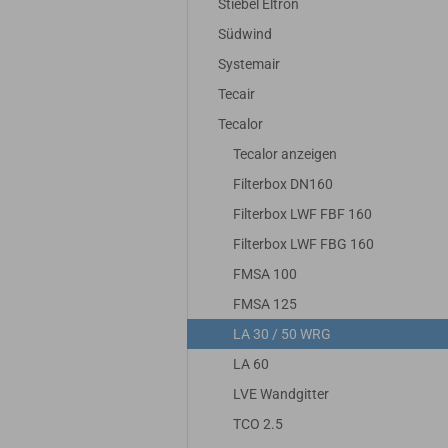
Stiebel Eltron
Südwind
Systemair
Tecair
Tecalor
Tecalor anzeigen
Filterbox DN160
Filterbox LWF FBF 160
Filterbox LWF FBG 160
FMSA 100
FMSA 125
LA 30 / 50 WRG
LA 60
LVE Wandgitter
TCO 2.5