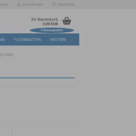
hland
Kundenlogin
Merkzettel
Ihr Warenkorb
0,00 EUR
0
Bonuspunkte
RME
FILTERMATTEN
WEITERE
/ 50 WRG