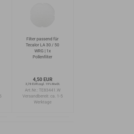
Filter passend für
Tecalor LA 30 / 50
WRG | 1x
Pollenfilter
4,50 EUR
3,78 EUR zzgl. 19% MwSt.
Art.Nr.: TE83441.W
5
Versandbereit:
ca. 1-5
Werktage