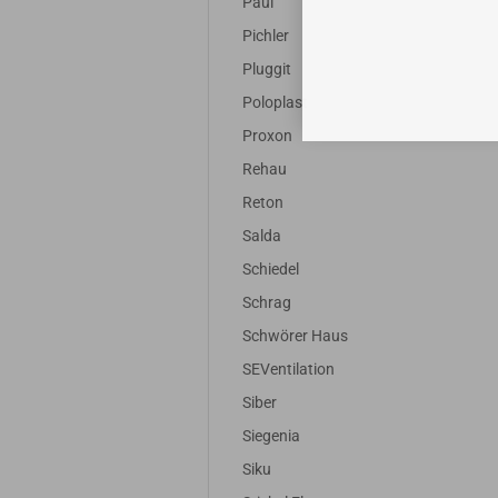
Paul
Pichler
Pluggit
Poloplast
Proxon
Rehau
Reton
Salda
Schiedel
Schrag
Schwörer Haus
SEVentilation
Siber
Siegenia
Siku