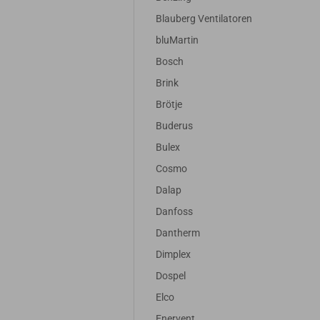
Blauberg Ventilatoren
bluMartin
Bosch
Brink
Brötje
Buderus
Bulex
Cosmo
Dalap
Danfoss
Dantherm
Dimplex
Dospel
Elco
Enervent