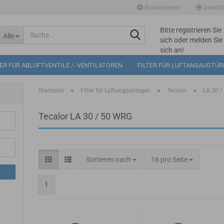
Bonussystem
Deutsc
Bitte registrieren Sie
Suche...
Alle
sich oder melden Sie
sich an!
Mögliche
TER FÜR ABLUFTVENTILE / -VENTILATOREN
FILTER FÜR LUFTANSAUGTÜ
Bonuspunkte im
Warenkorb: 0
»
»
»
Startseite
Filter für Lüftungsanlagen
Tecalor
LA 30 
Tecalor LA 30 / 50 WRG
Sortieren nach
pro Seite
Sortieren nach
16 pro Seite
1