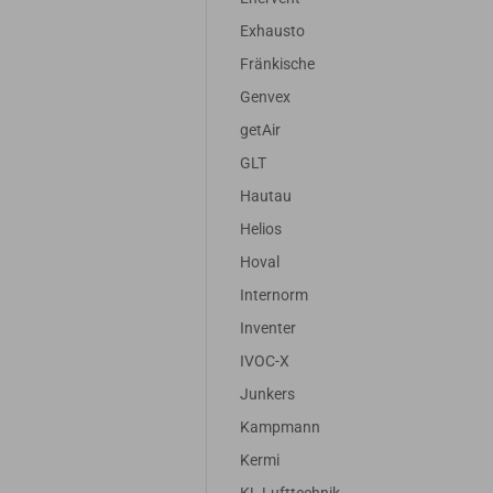
Exhausto
Fränkische
Genvex
getAir
GLT
Hautau
Helios
Hoval
Internorm
Inventer
IVOC-X
Junkers
Kampmann
Kermi