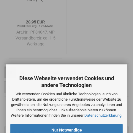
28,95 EUR
24,33 EUR zzgl. 19% MwSt.
Art.Nr.: PF84047.MP
Versandbereit:
ca. 1-5
Werktage
Sortieren nach
pro Seite
Sortieren nach
16 pro Seite
Diese Webseite verwendet Cookies und
andere Technologien
1
Wir verwenden Cookies und ähnliche Technologien, auch von
Drittanbietern, um die ordentliche Funktionsweise der Website zu
gewährleisten, die Nutzung unseres Angebotes zu analysieren und
1
bis
7
(von insgesamt
7
)
Ihnen ein bestmögliches Einkaufserlebnis bieten zu können.
Weitere Informationen finden Sie in unserer
Datenschutzerklärung
.
Nur Notwendige
Kundenlogin