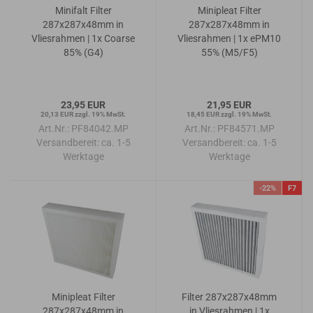
Minifalt Filter
Minipleat Filter
287x287x48mm in
287x287x48mm in
Vliesrahmen | 1x Coarse
Vliesrahmen | 1x ePM10
85% (G4)
55% (M5/F5)
23,95 EUR
21,95 EUR
20,13 EUR zzgl. 19% MwSt.
18,45 EUR zzgl. 19% MwSt.
Art.Nr.: PF84042.MP
Art.Nr.: PF84571.MP
Versandbereit:
ca. 1-5
Versandbereit:
ca. 1-5
Werktage
Werktage
-22%
F7
Minipleat Filter
Filter 287x287x48mm
287x287x48mm in
in Vliesrahmen | 1x