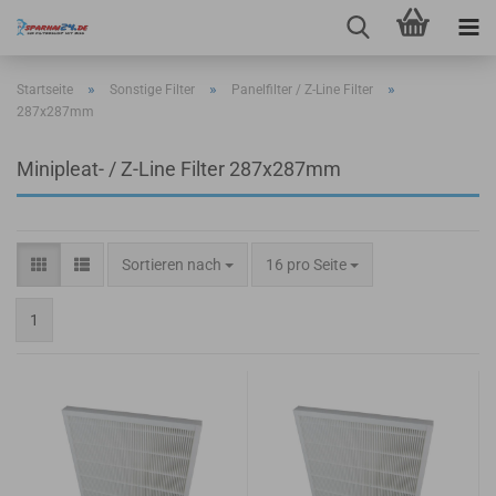
»
»
»
Startseite
Sonstige Filter
Panelfilter / Z-Line Filter
287x287mm
Minipleat- / Z-Line Filter 287x287mm
Sortieren nach
pro Seite
Sortieren nach
16 pro Seite
1