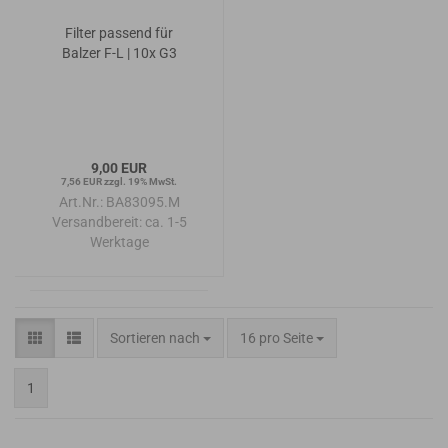
Filter passend für
Balzer F-L | 10x G3
9,00 EUR
7,56 EUR zzgl. 19% MwSt.
Art.Nr.: BA83095.M
Versandbereit:
ca. 1-5
Werktage
Sortieren nach
pro Seite
Sortieren nach
16 pro Seite
1