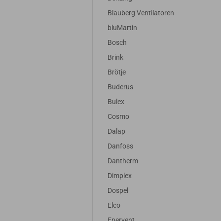
Blauberg Ventilatoren
bluMartin
Bosch
Brink
Brötje
Buderus
Bulex
Cosmo
Dalap
Danfoss
Dantherm
Dimplex
Dospel
Elco
Enervent