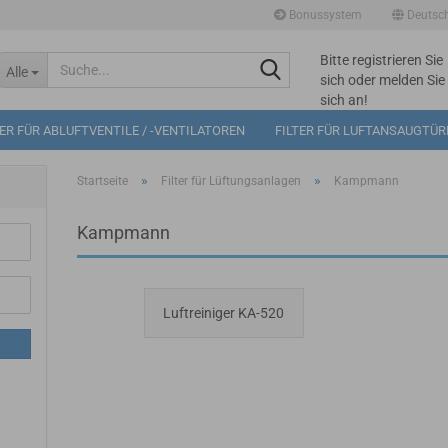
Bonussystem
Deutsc
Bitte registrieren Sie
Suche...
Alle
sich oder melden Sie
sich an!
Mögliche
TER FÜR ABLUFTVENTILE / -VENTILATOREN
FILTER FÜR LUFTANSAUGTÜ
Bonuspunkte im
Warenkorb: 0
»
»
Startseite
Filter für Lüftungsanlagen
Kampmann
Kampmann
Luftreiniger KA-520