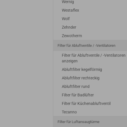
Wernig
Westaflex
Wolf
Zehnder
Zewotherm
Filter für Abluftventile / -Ventilatoren
Filter für Abluftventile / -Ventilatoren
anzeigen
Abluftfilter kegelförmig
Abluftfilter rechteckig
Abluftfilter rund
Filter für Badlüfter
Filter für Küchenabluftventil
Tecanno
Filter für Luftansaugtürme