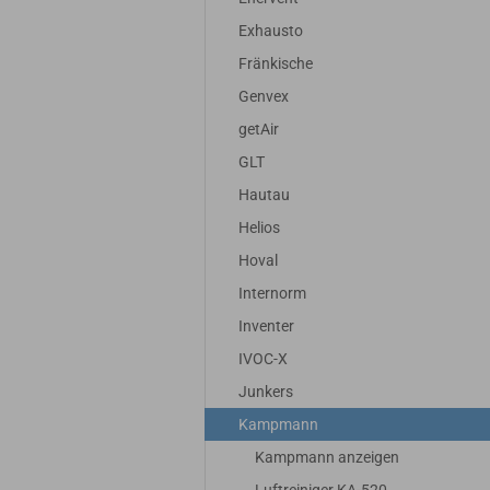
Exhausto
Fränkische
Genvex
getAir
GLT
Hautau
Helios
Hoval
Internorm
Inventer
IVOC-X
Junkers
Kampmann
Kampmann anzeigen