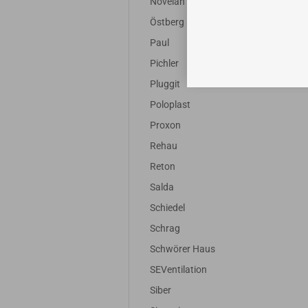
Novelan
Östberg
Paul
Pichler
Pluggit
Poloplast
Proxon
Rehau
Reton
Salda
Schiedel
Schrag
Schwörer Haus
SEVentilation
Siber