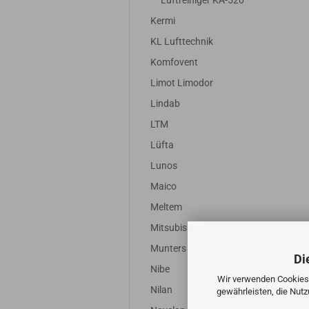
Luftreiniger KA-520
Kermi
KL Lufttechnik
Komfovent
Limot Limodor
Lindab
LTM
Lüfta
Lunos
Maico
Meltem
Mitsubishi
Munters
Di
Nibe
Wir verwenden Cookies 
Nilan
gewährleisten, die Nut