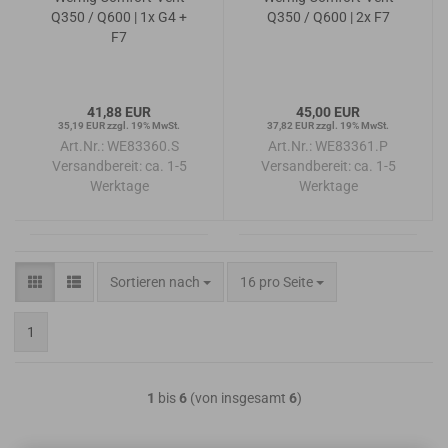
Q350 / Q600 | 1x G4 +
Q350 / Q600 | 2x F7
F7
41,88 EUR
45,00 EUR
35,19 EUR zzgl. 19% MwSt.
37,82 EUR zzgl. 19% MwSt.
Art.Nr.: WE83360.S
Art.Nr.: WE83361.P
Versandbereit:
ca. 1-5
Versandbereit:
ca. 1-5
Werktage
Werktage
Sortieren nach
pro Seite
Sortieren nach
16 pro Seite
1
1
bis
6
(von insgesamt
6
)