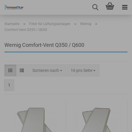
»
»
»
Startseite
Filter für Lüftungsanlagen
Wernig
Comfort-Vent Q350 / Q600
Wernig Comfort-Vent Q350 / Q600
Sortieren nach
pro Seite
Sortieren nach
16 pro Seite
1