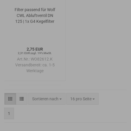
Filter passend für Wolf
CWL Abluftventil DN
125 | 1x G4 Kegelfilter
2,75 EUR
2,31 EUR zzgl. 19% MwSt.
Art.Nr.: WO82612.K
Versandbereit:
ca. 1-5
Werktage
Sortieren nach
pro Seite
Sortieren nach
16 pro Seite
1