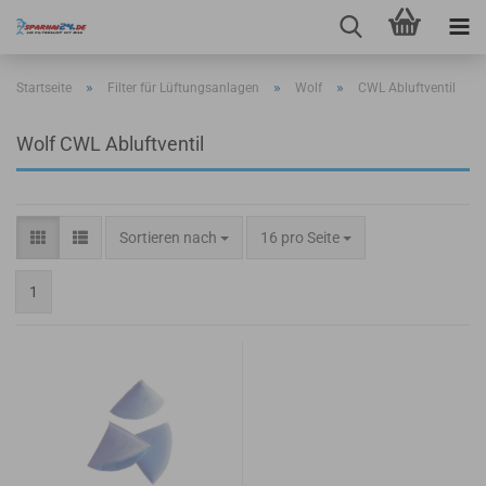
»
»
»
Startseite
Filter für Lüftungsanlagen
Wolf
CWL Abluftventil
Wolf CWL Abluftventil
Sortieren nach
pro Seite
Sortieren nach
16 pro Seite
1