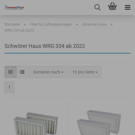
»
»
»
Startseite
Filter für Lüftungsanlagen
Schwörer Haus
WRG 334 ab 2022
Schwörer Haus WRG 334 ab 2022
Sortieren nach
pro Seite
Sortieren nach
16 pro Seite
1