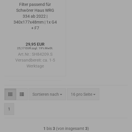
Filter passend für
Schwörer Haus WRG
334 ab 2022 |
340x177x48mm | 1x G4
+ F7
29,95 EUR
25,17 EUR zzgl. 19% MwSt.
Art.Nr.: SH84209.S
Versandbereit:
ca. 1-5
Werktage
Sortieren nach
pro Seite
Sortieren nach
16 pro Seite
1
1
bis
3
(von insgesamt
3
)