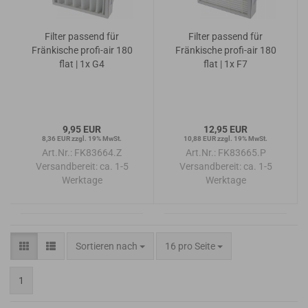
Filter passend für
Filter passend für
Fränkische profi-air 180
Fränkische profi-air 180
flat | 1x G4
flat | 1x F7
9,95 EUR
12,95 EUR
8,36 EUR zzgl. 19% MwSt.
10,88 EUR zzgl. 19% MwSt.
Art.Nr.: FK83664.Z
Art.Nr.: FK83665.P
Versandbereit:
ca. 1-5
Versandbereit:
ca. 1-5
Werktage
Werktage
Sortieren nach
pro Seite
Sortieren nach
16 pro Seite
1