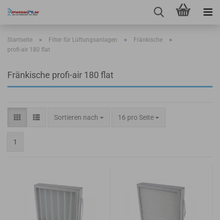
»
»
»
Startseite
Filter für Lüftungsanlagen
Fränkische
profi-air 180 flat
Fränkische profi-air 180 flat
Sortieren nach
pro Seite
Sortieren nach
16 pro Seite
1