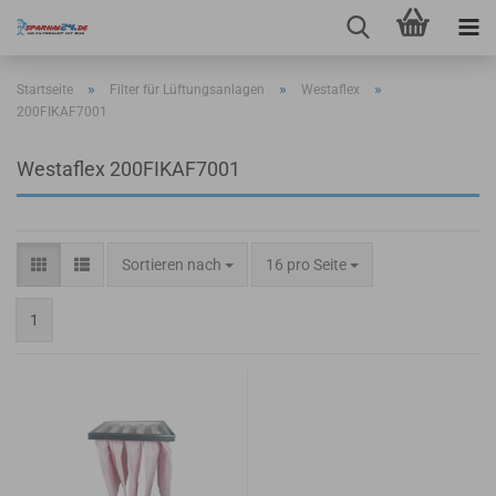
»
»
»
Startseite
Filter für Lüftungsanlagen
Westaflex
200FIKAF7001
Westaflex 200FIKAF7001
Sortieren nach
pro Seite
Sortieren nach
16 pro Seite
1