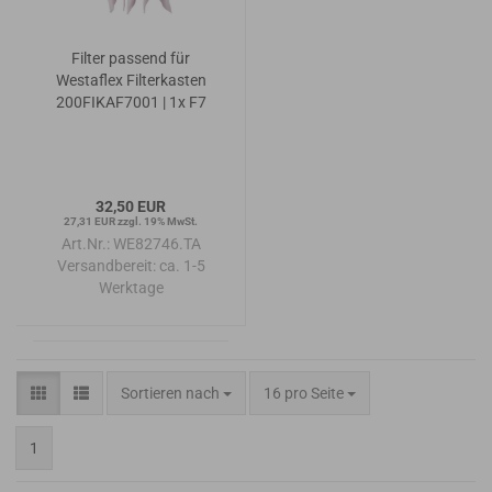
Filter passend für
Westaflex Filterkasten
200FIKAF7001 | 1x F7
32,50 EUR
27,31 EUR zzgl. 19% MwSt.
Art.Nr.: WE82746.TA
Versandbereit:
ca. 1-5
Werktage
Sortieren nach
pro Seite
Sortieren nach
16 pro Seite
1