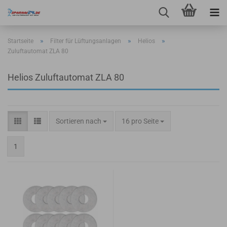
»
»
»
Startseite
Filter für Lüftungsanlagen
Helios
Zuluftautomat ZLA 80
Helios Zuluftautomat ZLA 80
Sortieren nach
pro Seite
Sortieren nach
16 pro Seite
1