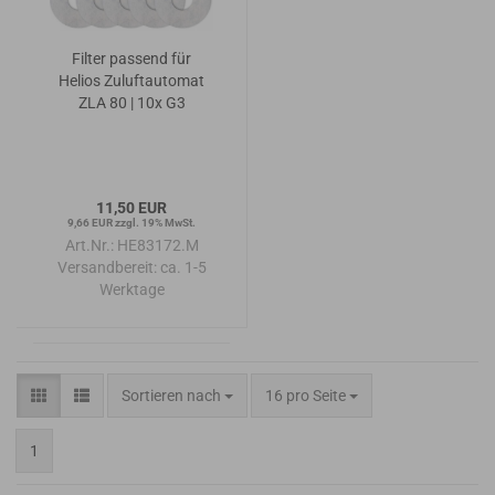
Filter passend für
Helios Zuluftautomat
ZLA 80 | 10x G3
11,50 EUR
9,66 EUR zzgl. 19% MwSt.
Art.Nr.: HE83172.M
Versandbereit:
ca. 1-5
Werktage
Sortieren nach
pro Seite
Sortieren nach
16 pro Seite
1