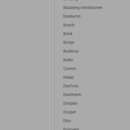
Blauberg Ventilatoren
bluMartin
Bosch
Brink
Brötje
Buderus
Bulex
Cosmo
Dalap
Danfoss
Dantherm
Dimplex
Dospel
Elco
Enervent