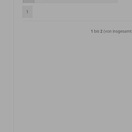
1
1
bis
2
(von insgesam