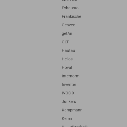
Exhausto
Fränkische
Genvex
getAir
GLT
Hautau
Helios
Hoval
Internorm
Inventer
IVOC-X
Junkers
Kampmann
Kermi