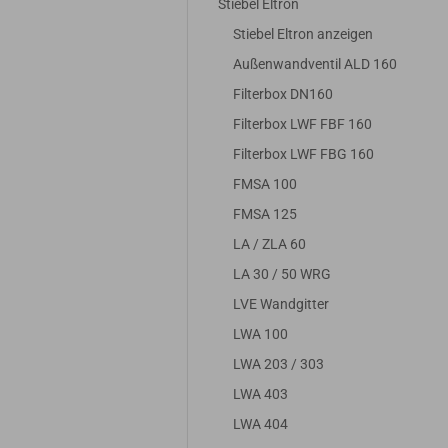
Stiebel Eltron
Stiebel Eltron anzeigen
Außenwandventil ALD 160
Filterbox DN160
Filterbox LWF FBF 160
Filterbox LWF FBG 160
FMSA 100
FMSA 125
LA / ZLA 60
LA 30 / 50 WRG
LVE Wandgitter
LWA 100
LWA 203 / 303
LWA 403
LWA 404