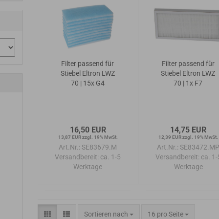
Filter passend für
Filter passend für
Stiebel Eltron LWZ
Stiebel Eltron LWZ
70 | 15x G4
70 | 1x F7
16,50 EUR
14,75 EUR
13,87 EUR zzgl. 19% MwSt.
12,39 EUR zzgl. 19% MwSt.
Art.Nr.: SE83679.M
Art.Nr.: SE83472.M
Versandbereit:
ca. 1-5
Versandbereit:
ca. 1-
Werktage
Werktage
Sortieren nach
pro Seite
Sortieren nach
16 pro Seite