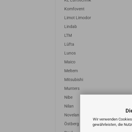
KL Lufttechnik
Komfovent
Limot Limodor
Lindab
LTM
Lüfta
Lunos
Maico
Meltem
Mitsubishi
Munters
Nibe
Nilan
Di
Novelan
Wir verwenden Cookies 
Östberg
gewährleisten, die Nut