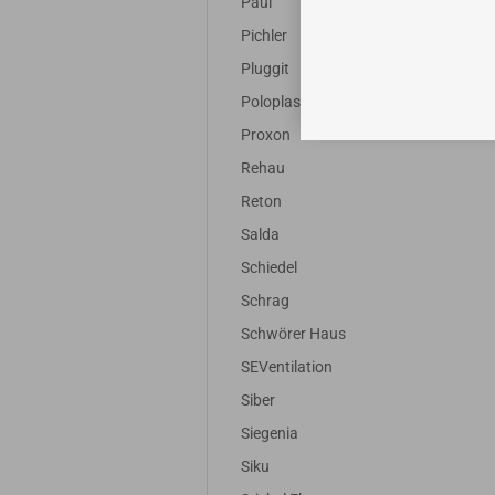
Paul
Pichler
Pluggit
Poloplast
Proxon
Rehau
Reton
Salda
Schiedel
Schrag
Schwörer Haus
SEVentilation
Siber
Siegenia
Siku