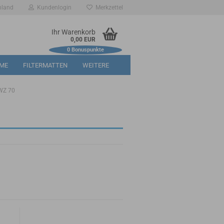
hland
Kundenlogin
Merkzettel
Ihr Warenkorb
0,00 EUR
0
Bonuspunkte
RME
FILTERMATTEN
WEITERE
WZ 70