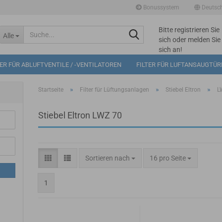
Bonussystem
Deutsc
Bitte registrieren Sie
Suche...
Alle
sich oder melden Sie
sich an!
Mögliche
TER FÜR ABLUFTVENTILE / -VENTILATOREN
FILTER FÜR LUFTANSAUGTÜ
Bonuspunkte im
Warenkorb: 0
»
»
»
Startseite
Filter für Lüftungsanlagen
Stiebel Eltron
L
Stiebel Eltron LWZ 70
Sortieren nach
pro Seite
Sortieren nach
16 pro Seite
1