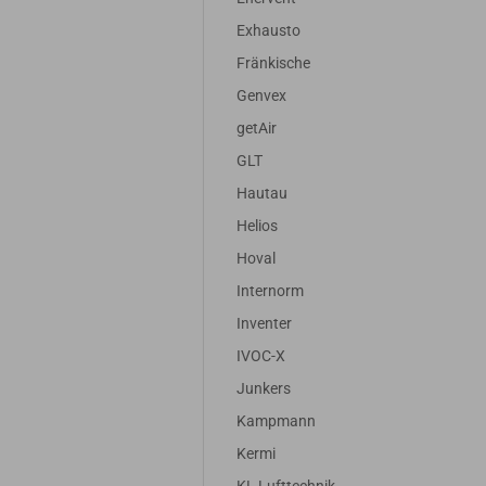
Exhausto
Fränkische
Genvex
getAir
GLT
Hautau
Helios
Hoval
Internorm
Inventer
IVOC-X
Junkers
Kampmann
Kermi