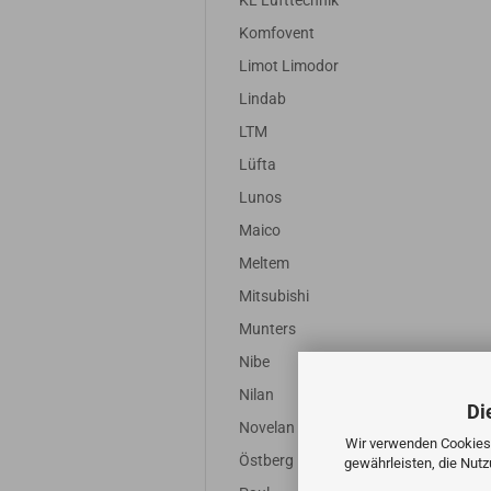
KL Lufttechnik
Komfovent
Limot Limodor
Lindab
LTM
Lüfta
Lunos
Maico
Meltem
Mitsubishi
Munters
Nibe
Nilan
Di
Novelan
Wir verwenden Cookies 
Östberg
gewährleisten, die Nut