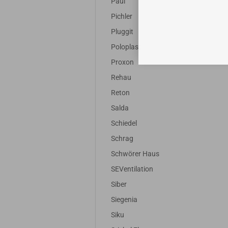
Paul
Pichler
Pluggit
Poloplast
Proxon
Rehau
Reton
Salda
Schiedel
Schrag
Schwörer Haus
SEVentilation
Siber
Siegenia
Siku