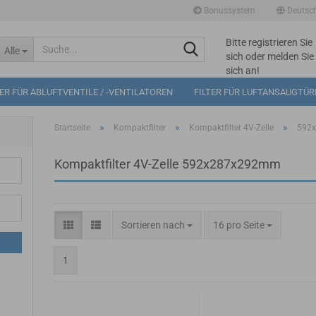
Bonussystem
Deutsc
Bitte registrieren Sie
Suche...
Alle
sich oder melden Sie
sich an!
Mögliche
TER FÜR ABLUFTVENTILE / -VENTILATOREN
FILTER FÜR LUFTANSAUGTÜ
Bonuspunkte im
Warenkorb: 0
»
»
»
Startseite
Kompaktfilter
Kompaktfilter 4V-Zelle
592
Kompaktfilter 4V-Zelle 592x287x292mm
Sortieren nach
pro Seite
Sortieren nach
16 pro Seite
1