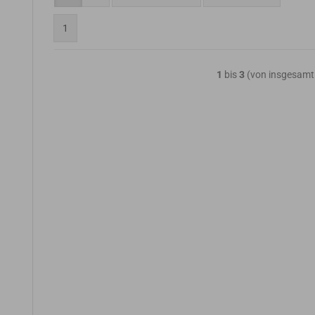
1
1
bis
3
(von insgesam