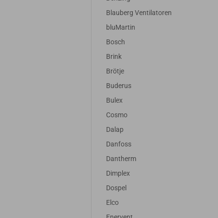
Blauberg Ventilatoren
bluMartin
Bosch
Brink
Brötje
Buderus
Bulex
Cosmo
Dalap
Danfoss
Dantherm
Dimplex
Dospel
Elco
Enervent