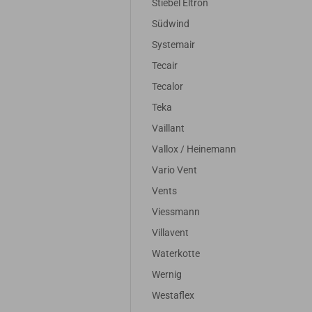
Stiebel Eltron
Südwind
Systemair
Tecair
Tecalor
Teka
Vaillant
Vallox / Heinemann
Vario Vent
Vents
Viessmann
Villavent
Waterkotte
Wernig
Westaflex