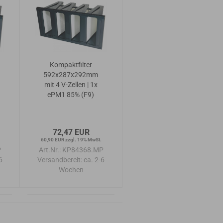
Kompaktfilter
592x287x292mm
mit 4 V-Zellen | 1x
ePM1 85% (F9)
72,47 EUR
60,90 EUR zzgl. 19% MwSt.
P
Art.Nr.: KP84368.MP
6
Versandbereit:
ca. 2-6
Wochen