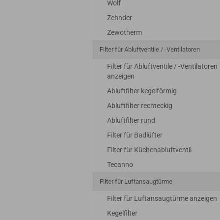
Wolf
Zehnder
Zewotherm
Filter für Abluftventile / -Ventilatoren
Filter für Abluftventile / -Ventilatoren
anzeigen
Abluftfilter kegelförmig
Abluftfilter rechteckig
Abluftfilter rund
Filter für Badlüfter
Filter für Küchenabluftventil
Tecanno
Filter für Luftansaugtürme
Filter für Luftansaugtürme anzeigen
Kegelfilter