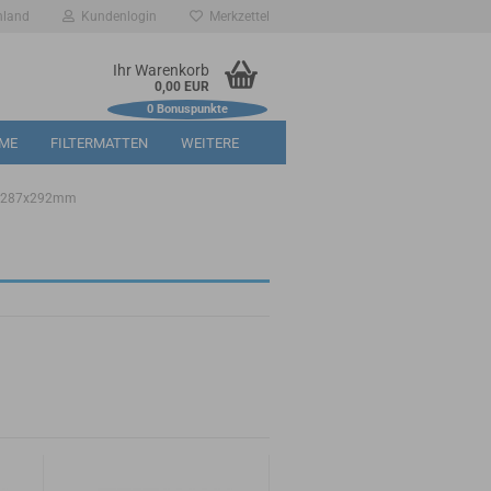
hland
Kundenlogin
Merkzettel
Ihr Warenkorb
0,00 EUR
0
Bonuspunkte
RME
FILTERMATTEN
WEITERE
x287x292mm