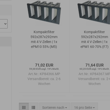
Kompaktfilter
Kompaktfilter
592x287x292mm
592x287x292mm
mit 4 V-Zellen | 1x
mit 4 V-Zellen | 1x
ePM10 55% (M5)
ePM1 60-70% (F7)
71,02 EUR
71,64 EUR
59,68 EUR zzgl. 19% MwSt.
60,20 EUR zzgl. 19% MwSt.
Art.Nr.: KP84366.MP
Art.Nr.: KP84367.M
Versandbereit:
ca. 2-6
Versandbereit:
ca. 2-
Wochen
Wochen
Sortieren nach
pro Seite
Sortieren nach
16 pro Seite