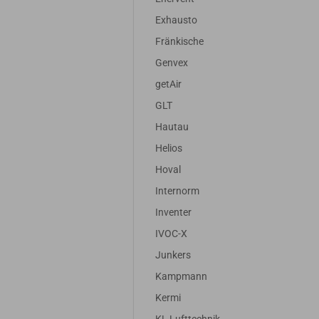
Exhausto
Fränkische
Genvex
getAir
GLT
Hautau
Helios
Hoval
Internorm
Inventer
IVOC-X
Junkers
Kampmann
Kermi