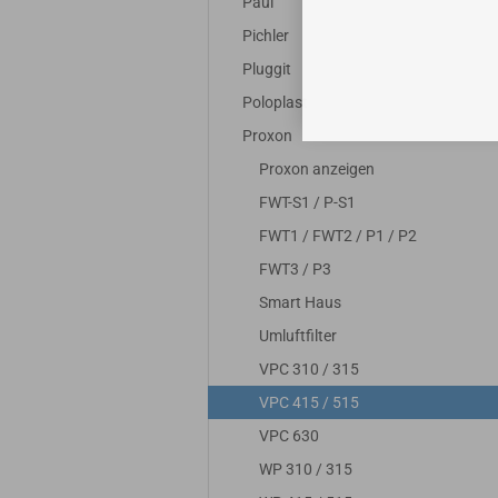
Paul
Pichler
Pluggit
Poloplast
Proxon
Proxon anzeigen
FWT-S1 / P-S1
FWT1 / FWT2 / P1 / P2
FWT3 / P3
Smart Haus
Umluftfilter
VPC 310 / 315
VPC 415 / 515
VPC 630
WP 310 / 315