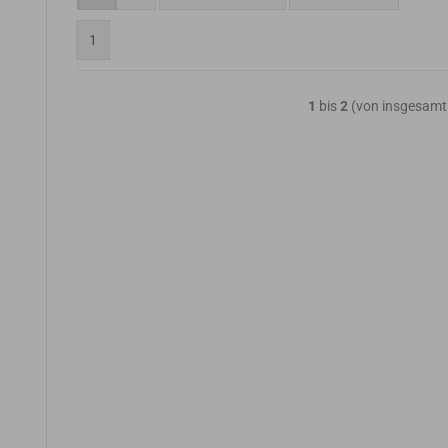
1
1
bis
2
(von insgesam