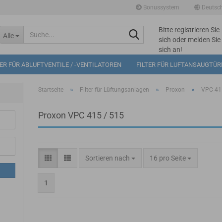
Bonussystem
Deutsc
Bitte registrieren Sie
Suche...
Alle
sich oder melden Sie
sich an!
Mögliche
TER FÜR ABLUFTVENTILE / -VENTILATOREN
FILTER FÜR LUFTANSAUGTÜ
Bonuspunkte im
Warenkorb: 0
»
»
»
Startseite
Filter für Lüftungsanlagen
Proxon
VPC 41
Proxon VPC 415 / 515
Sortieren nach
pro Seite
Sortieren nach
16 pro Seite
1