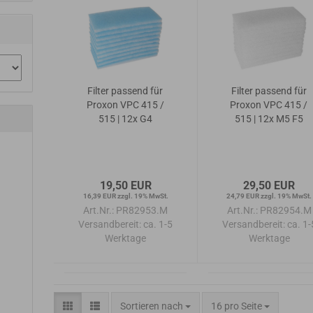
Filter passend für
Filter passend für
Proxon VPC 415 /
Proxon VPC 415 /
515 | 12x G4
515 | 12x M5 F5
19,50 EUR
29,50 EUR
16,39 EUR zzgl. 19% MwSt.
24,79 EUR zzgl. 19% MwSt.
Art.Nr.: PR82953.M
Art.Nr.: PR82954.M
Versandbereit:
ca. 1-5
Versandbereit:
ca. 1-
Werktage
Werktage
Sortieren nach
pro Seite
Sortieren nach
16 pro Seite