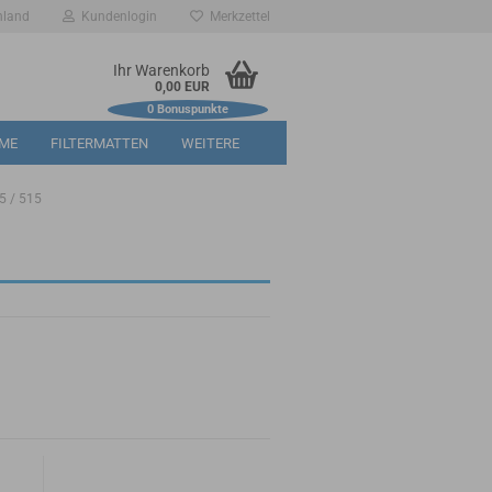
hland
Kundenlogin
Merkzettel
Ihr Warenkorb
0,00 EUR
0
Bonuspunkte
RME
FILTERMATTEN
WEITERE
5 / 515