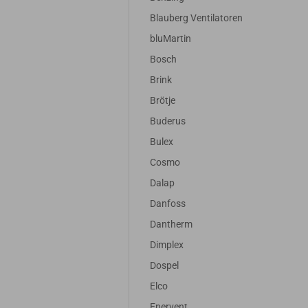
Blauberg Ventilatoren
bluMartin
Bosch
Brink
Brötje
Buderus
Bulex
Cosmo
Dalap
Danfoss
Dantherm
Dimplex
Dospel
Elco
Enervent