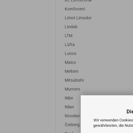
KL Lufttechnik
Komfovent
Limot Limodor
Lindab
LTM
Lüfta
Lunos
Maico
Meltem
Mitsubishi
Munters
Nibe
Nilan
Di
Novelan
Wir verwenden Cookies 
Östberg
gewährleisten, die Nut