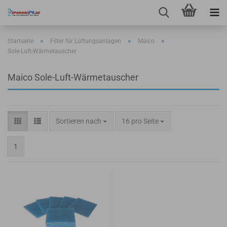
»
»
»
Startseite
Filter für Lüftungsanlagen
Maico
Sole-Luft-Wärmetauscher
Maico Sole-Luft-Wärmetauscher
Sortieren nach
pro Seite
Sortieren nach
16 pro Seite
1