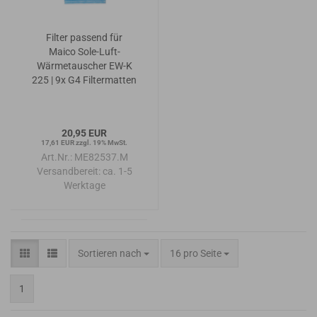
Filter passend für
Maico Sole-Luft-
Wärmetauscher EW-K
225 | 9x G4 Filtermatten
20,95 EUR
17,61 EUR zzgl. 19% MwSt.
Art.Nr.: ME82537.M
Versandbereit:
ca. 1-5
Werktage
Sortieren nach
pro Seite
Sortieren nach
16 pro Seite
1