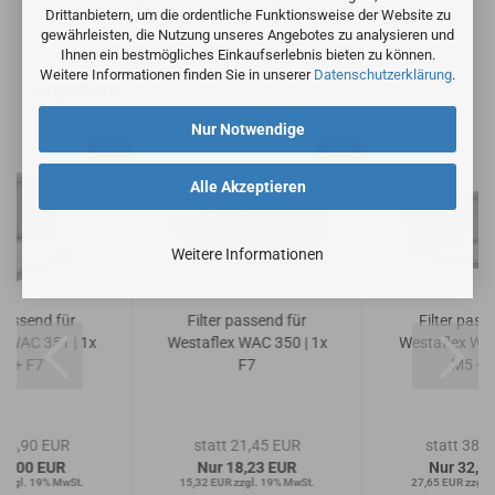
Drittanbietern, um die ordentliche Funktionsweise der Website zu
gewährleisten, die Nutzung unseres Angebotes zu analysieren und
Ihnen ein bestmögliches Einkaufserlebnis bieten zu können.
Weitere Informationen finden Sie in unserer
Datenschutzerklärung
.
Angebote
Nur Notwendige
-29%
-15%
Alle Akzeptieren
Weitere Informationen
 passend für
Filter passend für
Filter pass
x WAC 351 | 1x
Westaflex WAC 350 | 1x
Westaflex WAC
5 + F7
F7
M5 + 
 54,90 EUR
statt 21,45 EUR
statt 38,
39,00 EUR
Nur 18,23 EUR
Nur 32,9
 zzgl. 19% MwSt.
15,32 EUR zzgl. 19% MwSt.
27,65 EUR zzgl.