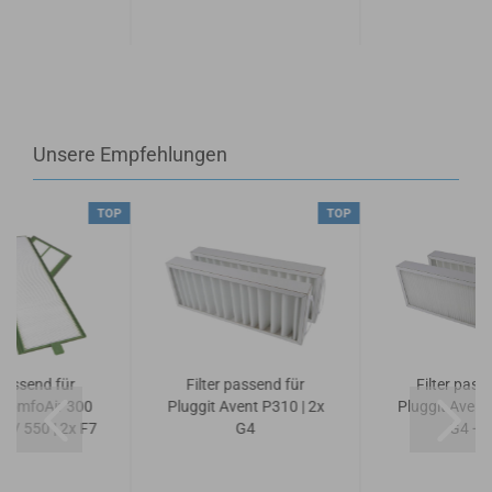
Unsere Empfehlungen
TOP
TOP
 passend für
Filter passend für
Filter pass
 ComfoAir 300
Pluggit Avent P310 | 2x
Pluggit Avent
5 / 550 | 2x F7
G4
G4 + 