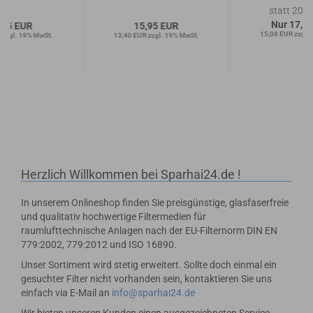
statt 20,
Nur 17,9
,95 EUR
15,95 EUR
15,08 EUR zzgl.
 zzgl. 19% MwSt.
13,40 EUR zzgl. 19% MwSt.
Herzlich Willkommen bei Sparhai24.de !
In unserem Onlineshop finden Sie preisgünstige, glasfaserfreie
und qualitativ hochwertige Filtermedien für
raumlufttechnische Anlagen nach der EU-Filternorm DIN EN
779:2002, 779:2012 und ISO 16890.
Unser Sortiment wird stetig erweitert. Sollte doch einmal ein
gesuchter Filter nicht vorhanden sein, kontaktieren Sie uns
einfach via E-Mail an
info@sparhai24.de