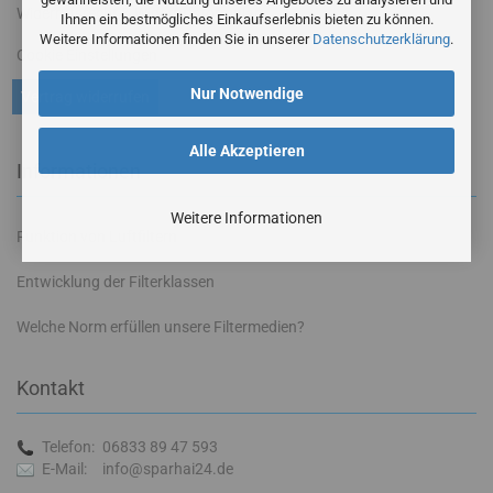
Widerrufsrecht & Widerrufsformular
Ihnen ein bestmögliches Einkaufserlebnis bieten zu können.
Weitere Informationen finden Sie in unserer
Datenschutzerklärung
.
Cookie Einstellungen
Nur Notwendige
Vertrag widerrufen
Alle Akzeptieren
Informationen
Weitere Informationen
Funktion von Luftfiltern
Entwicklung der Filterklassen
Welche Norm erfüllen unsere Filtermedien?
Kontakt
Telefon:
06833 89 47 593
E-Mail:
info@sparhai24.de