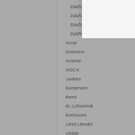
Zuluftautomat ZLA 100
Zuluftautomat ZLA 160
Zuluftautomat ZLA 80
Zuluftelement ZLE 100
Hoval
Internorm
Inventer
IVOC-X
Junkers
Kampmann
Kermi
KL Lufttechnik
Komfovent
Limot Limodor
Lindab