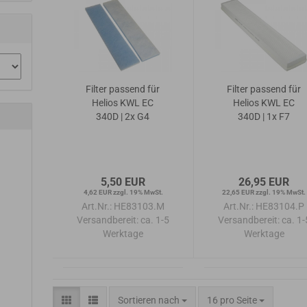
Filter passend für
Filter passend für
Helios KWL EC
Helios KWL EC
340D | 2x G4
340D | 1x F7
5,50 EUR
26,95 EUR
4,62 EUR zzgl. 19% MwSt.
22,65 EUR zzgl. 19% MwSt.
Art.Nr.: HE83103.M
Art.Nr.: HE83104.P
Versandbereit:
ca. 1-5
Versandbereit:
ca. 1-
Werktage
Werktage
Sortieren nach
pro Seite
Sortieren nach
16 pro Seite