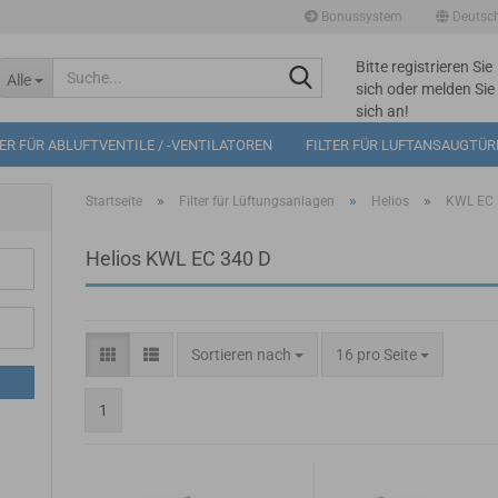
Bonussystem
Deutsc
Bitte registrieren Sie
Suche...
Alle
sich oder melden Sie
sich an!
Mögliche
TER FÜR ABLUFTVENTILE / -VENTILATOREN
FILTER FÜR LUFTANSAUGTÜ
Bonuspunkte im
Warenkorb: 0
»
»
»
Startseite
Filter für Lüftungsanlagen
Helios
KWL EC 
Helios KWL EC 340 D
Sortieren nach
pro Seite
Sortieren nach
16 pro Seite
1