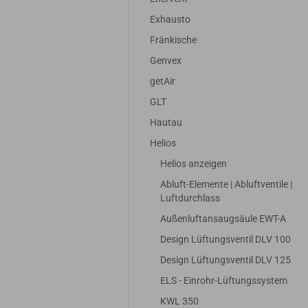
Exhausto
Fränkische
Genvex
getAir
GLT
Hautau
Helios
Helios anzeigen
Abluft-Elemente | Abluftventile |
Luftdurchlass
Außenluftansaugsäule EWT-A
Design Lüftungsventil DLV 100
Design Lüftungsventil DLV 125
ELS - Einrohr-Lüftungssystem
KWL 350