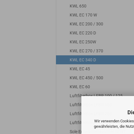
KWL 650
KWL EC 170 W
KWL EC 200 / 300
KWL EC 220 D
KWL EC 250W
KWL EC 270 / 370
KWL EC 340 D
KWL EC 45
KWL EC 450 / 500
KWL EC 60
Luftfilterbox LFBR 100 / 125
Luftfilterbox LFBR 160
Di
Luftfilterbox LFBR 200
Wir verwenden Cookies 
Luftfilterbox LFBR 250 / 315
gewährleisten, die Nut
Sole Erdwärmetauscher SEWT