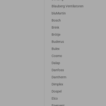
Blauberg Ventilatoren
bluMartin
Bosch
Brink
Brötje
Buderus
Bulex
Cosmo
Dalap
Danfoss
Dantherm
Dimplex
Dospel
Elco
Enervent