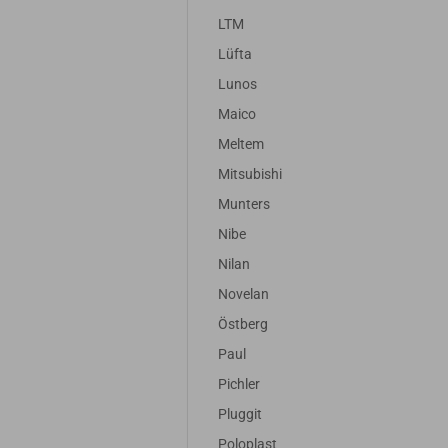
LTM
Lüfta
Lunos
Maico
Meltem
Mitsubishi
Munters
Nibe
Nilan
Novelan
Östberg
Paul
Pichler
Pluggit
Poloplast