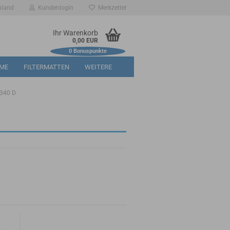
hland
Kundenlogin
Merkzettel
Ihr Warenkorb
0,00 EUR
0
Bonuspunkte
RME
FILTERMATTEN
WEITERE
340 D