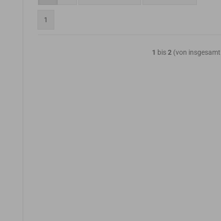
1
1
bis
2
(von insgesam