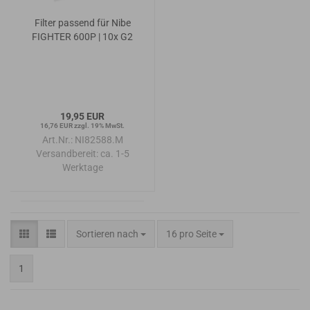
Filter passend für Nibe
FIGHTER 600P | 10x G2
19,95 EUR
16,76 EUR zzgl. 19% MwSt.
Art.Nr.: NI82588.M
Versandbereit:
ca. 1-5
Werktage
Sortieren nach
pro Seite
Sortieren nach
16 pro Seite
1