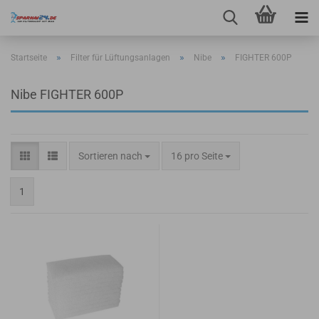
»
»
»
Startseite
Filter für Lüftungsanlagen
Nibe
FIGHTER 600P
Nibe FIGHTER 600P
Sortieren nach
pro Seite
Sortieren nach
16 pro Seite
1