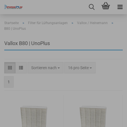
»
»
»
Startseite
Filter für Lüftungsanlagen
Vallox / Heinemann
B80 | UnoPlus
Vallox B80 | UnoPlus
Sortieren nach
pro Seite
Sortieren nach
16 pro Seite
1