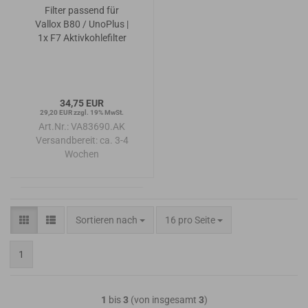
Filter passend für
Vallox B80 / UnoPlus |
1x F7 Aktivkohlefilter
34,75 EUR
29,20 EUR zzgl. 19% MwSt.
Art.Nr.: VA83690.AK
Versandbereit:
ca. 3-4
Wochen
Sortieren nach
pro Seite
Sortieren nach
16 pro Seite
1
1
bis
3
(von insgesamt
3
)