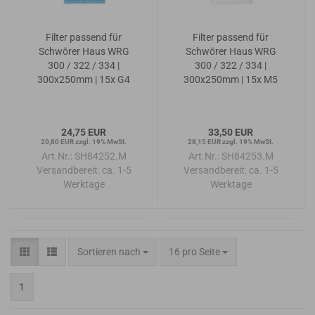
Filter passend für
Filter passend für
Schwörer Haus WRG
Schwörer Haus WRG
300 / 322 / 334 |
300 / 322 / 334 |
300x250mm | 15x G4
300x250mm | 15x M5
24,75 EUR
33,50 EUR
20,80 EUR zzgl. 19% MwSt.
28,15 EUR zzgl. 19% MwSt.
Art.Nr.: SH84252.M
Art.Nr.: SH84253.M
Versandbereit:
ca. 1-5
Versandbereit:
ca. 1-5
Werktage
Werktage
Sortieren nach
pro Seite
Sortieren nach
16 pro Seite
1