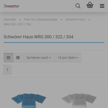
»
»
»
Startseite
Filter für Lüftungsanlagen
Schwörer Haus
WRG 300 / 322 / 334
Schwörer Haus WRG 300 / 322 / 334
Sortieren nach
pro Seite
Sortieren nach
16 pro Seite
1