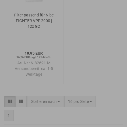
Filter passend für Nibe
FIGHTER VPF 2000 |
12x G2
19,95 EUR
16,76 EUR zzgl. 19% MwSt.
Art.Nr.: NI82691.M
Versandbereit:
ca. 1-5
Werktage
Sortieren nach
pro Seite
Sortieren nach
16 pro Seite
1