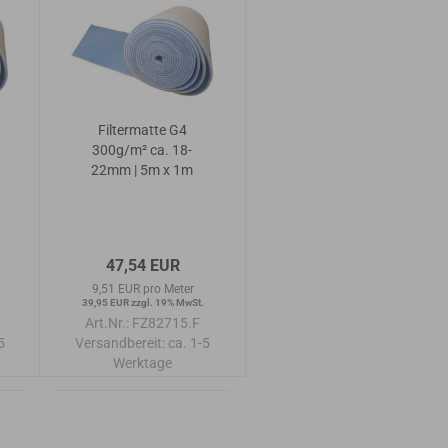
Filtermatte G4
300g/m² ca. 18-
22mm | 5m x 1m
47,54 EUR
9,51 EUR pro Meter
39,95 EUR zzgl. 19% MwSt.
Art.Nr.: FZ82715.F
5
Versandbereit:
ca. 1-5
Werktage