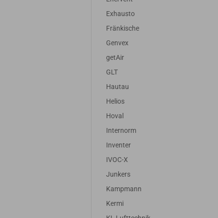
Exhausto
Fränkische
Genvex
getAir
GLT
Hautau
Helios
Hoval
Internorm
Inventer
IVOC-X
Junkers
Kampmann
Kermi