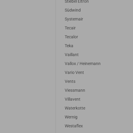
Stiebel Eltron
Südwind
Systemair
Tecair
Tecalor
Teka
Vaillant
Vallox / Heinemann
Vario Vent
Vents
Viessmann
Villavent
Waterkotte
Wernig
Westaflex