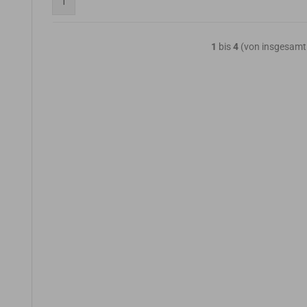
1
1
bis
4
(von insgesam