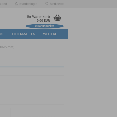
hland
Kundenlogin
Merkzettel
Ihr Warenkorb
0,00 EUR
0
Bonuspunkte
RME
FILTERMATTEN
WEITERE
 18-22mm)