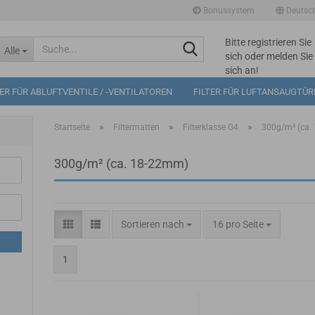
Bonussystem
Deutsc
Bitte registrieren Sie
Suche...
Alle
sich oder melden Sie
sich an!
Mögliche
TER FÜR ABLUFTVENTILE / -VENTILATOREN
FILTER FÜR LUFTANSAUGTÜ
Bonuspunkte im
Warenkorb: 0
»
»
»
Startseite
Filtermatten
Filterklasse G4
300g/m² (ca.
300g/m² (ca. 18-22mm)
Sortieren nach
pro Seite
Sortieren nach
16 pro Seite
1