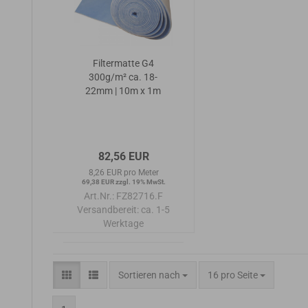
Filtermatte G4
300g/m² ca. 18-
22mm | 10m x 1m
82,56 EUR
8,26 EUR pro Meter
69,38 EUR zzgl. 19% MwSt.
Art.Nr.: FZ82716.F
Versandbereit:
ca. 1-5
Werktage
Sortieren nach
pro Seite
Sortieren nach
16 pro Seite