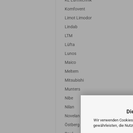
KL Lufttechnik
Komfovent
Limot Limodor
Lindab
LTM
Lüfta
Lunos
Maico
Meltem
Mitsubishi
Munters
Nibe
Nilan
Di
Novelan
Wir verwenden Cookies 
Östberg
gewährleisten, die Nut