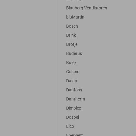
Blauberg Ventilatoren
bluMartin
Bosch
Brink
Brötje
Buderus
Bulex
Cosmo
Dalap
Danfoss
Dantherm
Dimplex
Dospel
Elco
Enervent