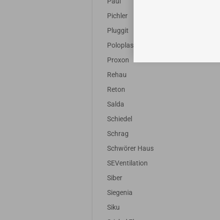
Paul
Pichler
Pluggit
Poloplast
Proxon
Rehau
Reton
Salda
Schiedel
Schrag
Schwörer Haus
SEVentilation
Siber
Siegenia
Siku