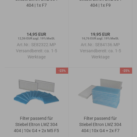
404 | 1x F7
404 | 1x F9
14,95 EUR
19,95 EUR
12,56 EUR zzgl. 19% MwSt.
16,76 EUR zzgl. 19% MwSt.
Art.Nr.: SE82322.MP
Art.Nr.: SE84136.MP
Versandbereit:
ca. 1-5
Versandbereit:
ca. 1-5
Werktage
Werktage
-23%
-25%
Filter passend für
Filter passend für
Stiebel Eltron LWZ 304
Stiebel Eltron LWZ 304
404 | 10x G4 + 2x M5 F5
404 | 10x G4 + 2x F7