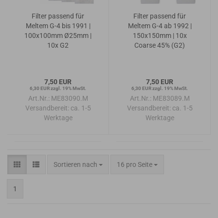
Filter passend für
Filter passend für
Meltem G-4 bis 1991 |
Meltem G-4 ab 1992 |
100x100mm Ø25mm |
150x150mm | 10x
10x G2
Coarse 45% (G2)
7,50 EUR
7,50 EUR
6,30 EUR zzgl. 19% MwSt.
6,30 EUR zzgl. 19% MwSt.
Art.Nr.: ME83090.M
Art.Nr.: ME83089.M
Versandbereit:
ca. 1-5
Versandbereit:
ca. 1-5
Werktage
Werktage
Sortieren nach
pro Seite
Sortieren nach
16 pro Seite
1