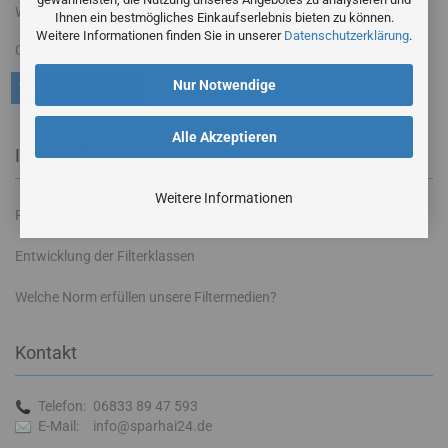
Widerrufsrecht & Widerrufsformular
Ihnen ein bestmögliches Einkaufserlebnis bieten zu können.
Weitere Informationen finden Sie in unserer
Datenschutzerklärung
.
Cookie Einstellungen
Nur Notwendige
Vertrag widerrufen
Alle Akzeptieren
Informationen
Weitere Informationen
Funktion von Luftfiltern
Entwicklung der Filterklassen
Welche Norm erfüllen unsere Filtermedien?
Kontakt
Telefon:
06833 89 47 593
E-Mail:
info@sparhai24.de