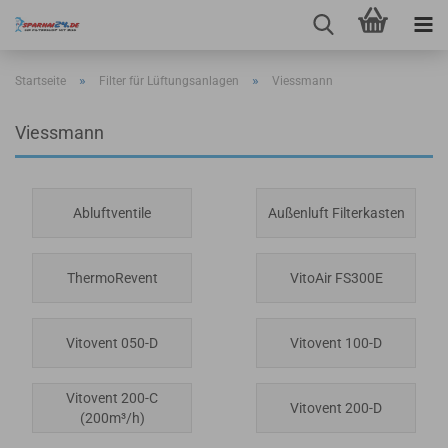
»
»
Startseite
Filter für Lüftungsanlagen
Viessmann
Viessmann
Abluftventile
Außenluft Filterkasten
ThermoRevent
VitoAir FS300E
Vitovent 050-D
Vitovent 100-D
Vitovent 200-C
Vitovent 200-D
(200m³/h)