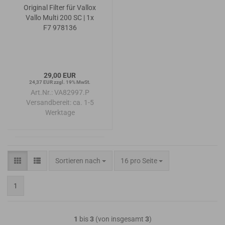
Original Filter für Vallox
Vallo Multi 200 SC | 1x
F7 978136
29,00 EUR
24,37 EUR zzgl. 19% MwSt.
Art.Nr.: VA82997.P
Versandbereit:
ca. 1-5
Werktage
Sortieren nach
pro Seite
Sortieren nach
16 pro Seite
1
1
bis
3
(von insgesamt
3
)