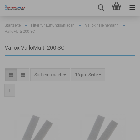
»
»
»
Startseite
Filter für Lüftungsanlagen
Vallox / Heinemann
ValloMulti 200 SC
Vallox ValloMulti 200 SC
Sortieren nach
pro Seite
Sortieren nach
16 pro Seite
1