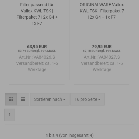
Filter passend für
ORIGINALWARE Vallox
Vallox KWL TSK |
KWL TSK | Filterpaket 7
Filterpaket 7 | 2x G4 +
| 2x G4 + 1x F7
1x F7
63,95 EUR
79,95 EUR
53,74 EUR zzgl. 19% MwSt.
67,18 EUR zzgl. 19% MwSt.
Art.Nr.: VA84026.S
Art.Nr.: VA84027.S
Versandbereit:
ca. 1-5
Versandbereit:
ca. 1-5
Werktage
Werktage
Sortieren nach
pro Seite
Sortieren nach
16 pro Seite
1
1
bis
4
(von insgesamt
4
)