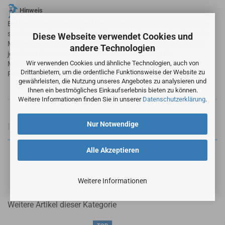
Hinweis
Bei den angebotenen Filtern handelt es sich nicht um Originalfilter
sondern um alternative Ersatzfilter in vergleichbarer Qualität. Alle
Diese Webseite verwendet Cookies und
Markennamen und geschützte Warenzeichen sind Eigentum der
andere Technologien
jeweiligen Markennameninhaber. Die Verwendung der
Wir verwenden Cookies und ähnliche Technologien, auch von
Markennamen / Warenzeichen dient lediglich der
Drittanbietern, um die ordentliche Funktionsweise der Website zu
Produktbeschreibung der angebotenen Artikel.
gewährleisten, die Nutzung unseres Angebotes zu analysieren und
Ihnen ein bestmögliches Einkaufserlebnis bieten zu können.
Weitere Informationen finden Sie in unserer
Datenschutzerklärung
.
Nur Notwendige
Informationen zur Produktsicherheit
Alle Akzeptieren
Weitere Informationen
Weitere Artikel dieser Kategorie