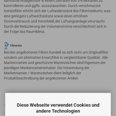
sämtliche Anlagenfilter in einem Zeitraum von 3-6 Monaten zu
kontrollieren und ggfls. auszutauschen. Durch verschmutzte
Gerätefilter erhöht sich der Luftwiderstand des Filtermediums, was
eine geringere Luftwechselrate sowie einen erhöhten
Stromverbrauch und Verschleiß der Lüftungsanlage verursacht.
Durch die Reduzierung der Volumenströme verschlechtert sich in
der Folge das Raumklima.
Hinweis
Bei den angebotenen Filtern handelt es sich nicht um Originalfilter
sondern um alternative Ersatzfilter in vergleichbarer Qualität. Alle
Markennamen und geschützte Warenzeichen sind Eigentum der
jeweiligen Markennameninhaber. Die Verwendung der
Markennamen / Warenzeichen dient lediglich der
Produktbeschreibung der angebotenen Artikel.
Diese Webseite verwendet Cookies und
Informationen zur Produktsicherheit
andere Technologien