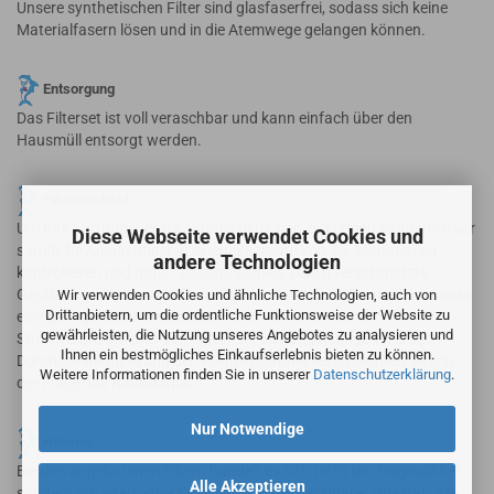
Unsere synthetischen Filter sind glasfaserfrei, sodass sich keine
Materialfasern lösen und in die Atemwege gelangen können.
Entsorgung
Das Filterset ist voll veraschbar und kann einfach über den
Hausmüll entsorgt werden.
Filterwechsel
Um Ihre Lüftungsgeräte optimal betreiben zu können empfehlen wir
Diese Webseite verwendet Cookies und
sämtliche Anlagenfilter in einem Zeitraum von 3-6 Monaten zu
andere Technologien
kontrollieren und ggfls. auszutauschen. Durch verschmutzte
Gerätefilter erhöht sich der Luftwiderstand des Filtermediums, was
Wir verwenden Cookies und ähnliche Technologien, auch von
Drittanbietern, um die ordentliche Funktionsweise der Website zu
eine geringere Luftwechselrate sowie einen erhöhten
gewährleisten, die Nutzung unseres Angebotes zu analysieren und
Stromverbrauch und Verschleiß der Lüftungsanlage verursacht.
Ihnen ein bestmögliches Einkaufserlebnis bieten zu können.
Durch die Reduzierung der Volumenströme verschlechtert sich in
Weitere Informationen finden Sie in unserer
Datenschutzerklärung
.
der Folge das Raumklima.
Nur Notwendige
Hinweis
Bei den angebotenen Filtern handelt es sich nicht um Originalfilter
Alle Akzeptieren
sondern um alternative Ersatzfilter in vergleichbarer Qualität. Alle