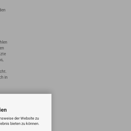
 den
hlen
ten
tzte
s,
cht.
ch in
ien
barer
onsweise der Website zu
 es
ebnis bieten zu können.