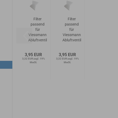
Filter
Filter
passend
passend
für
für
Viessmann
Viessmann
Abluftventil
Abluftventil
DN 125 | 1x
DN 100 | 1x
G4
G4
3,95 EUR
3,95 EUR
Kegelfilter
Kegelfilter
3,32 EUR zzgl. 19%
3,32 EUR zzgl. 19%
MwSt.
MwSt.