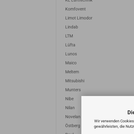
KL Lufttechnik
Komfovent
Limot Limodor
Lindab
LTM
Lüfta
Lunos
Maico
Meltem
Mitsubishi
Munters
Nibe
Nilan
Di
Novelan
Wir verwenden Cookies 
Östberg
gewährleisten, die Nut