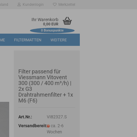
hland
Kundenlogin
Merkzettel
Ihr Warenkorb
0,00 EUR
0
Bonuspunkte
RME
FILTERMATTEN
WEITERE
Filter passend für
Viessmann Vitovent
300 (300 / 400 m³/h) |
2x G3
Drahtrahmenfilter + 1x
M6 (F6)
Art.Nr.:
VI82327.S
Versandbereit:
ca. 2-6
Wochen