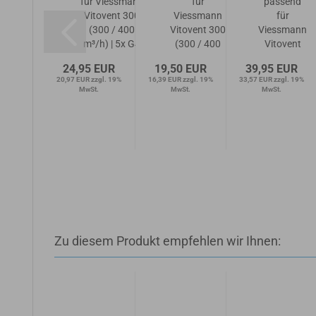
essmann Vitovent
für Viessmann
für
passend
300 (300 / 400
Vitovent 300
Viessmann
für
m³/h) | 3x G4
(300 / 400
Vitovent 300
Viessmann
htrahhmenfilter...
m³/h) | 5x G4
(300 / 400
Vitovent
Aktivkohlefilter...
m³/h) | 10x
300 (300 /
5 EUR
24,95 EUR
19,50 EUR
39,95 EUR
G4
400 m³/h) |
zzgl. 19%
20,97 EUR zzgl. 19%
16,39 EUR zzgl. 19%
33,57 EUR zzgl. 19%
Filtermatten...
1x G4 Z-
t.
MwSt.
MwSt.
MwSt.
Line + 2x
F7...
Zu diesem Produkt empfehlen wir Ihnen: