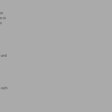
en
n in
en
n und
 sich