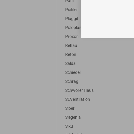
Paul
Pichler
Pluggit
Poloplast
Proxon
Rehau
Reton
Salda
Schiedel
Schrag
Schwörer Haus
SEVentilation
Siber
Siegenia
Siku
Filter
Filter passend
Filter
F