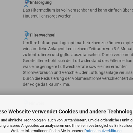
Entsorgung
Das Filtermedium ist voll veraschbar und kann einfach über
Hausmüll entsorgt werden.
Filterwechsel
Um Ihre Lüftungsanlage optimal betreiben zu können empfe
wir sämtliche Anlagenfilter in einem Zeitraum von 3-6 Mona
zu kontrollieren und ggfls. auszutauschen. Durch verschmu
Gerätefilter erhöht sich der Luftwiderstand des Filtermedium
was eine geringere Luftwechselrate sowie einen erhöhten
Stromverbrauch und Verschleiß der Lüftungsanlage verursa
Durch die Reduzierung der Volumenströme verschlechtert si
der Folge das Raumklima.
Hinweis
ese Webseite verwendet Cookies und andere Technolog
Bei den angebotenen Filtern handelt es sich nicht um
Originalfilter sondern um alternative Ersatzfilter in vergleich
und ähnliche Technologien, auch von Drittanbietern, um die ordentliche Funkti
Qualität. Bei den angebotenen M6 (F6) Pollenfiltern handelt
zung unseres Angebotes zu analysieren und Ihnen ein bestmögliches Einkaufserl
sich um Originalfilter ohne Originalverpackung und
Weitere Informationen finden Sie in unserer
Datenschutzerklärung
.