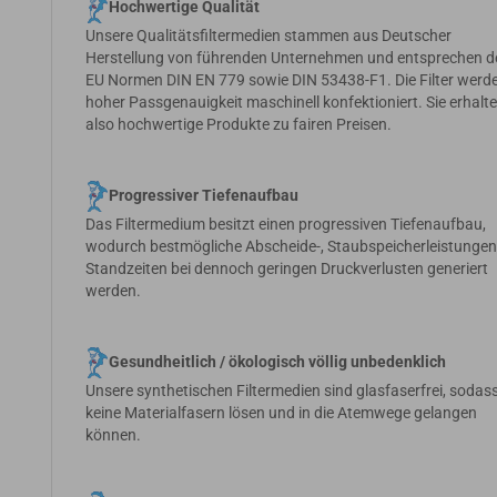
Hochwertige Qualität
Unsere Qualitätsfiltermedien stammen aus Deutscher
Herstellung von führenden Unternehmen und entsprechen d
EU Normen DIN EN 779 sowie DIN 53438-F1. Die Filter werde
hoher Passgenauigkeit maschinell konfektioniert. Sie erhalt
also hochwertige Produkte zu fairen Preisen.
Progressiver Tiefenaufbau
Das Filtermedium besitzt einen progressiven Tiefenaufbau,
wodurch bestmögliche Abscheide-, Staubspeicherleistunge
Standzeiten bei dennoch geringen Druckverlusten generiert
werden.
Gesundheitlich / ökologisch völlig unbedenklich
Unsere synthetischen Filtermedien sind glasfaserfrei, sodass
keine Materialfasern lösen und in die Atemwege gelangen
können.