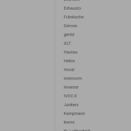
Exhausto
Fränkische
Genvex
getAir
GLT
Hautau
Helios
Hoval
Internorm
Inventer
IVOC-X
Junkers
Kampmann
Kermi