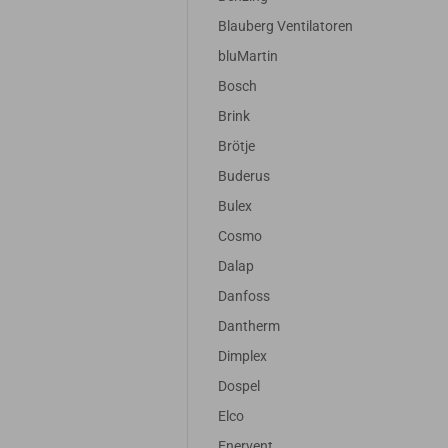
Blauberg Ventilatoren
bluMartin
Bosch
Brink
Brötje
Buderus
Bulex
Cosmo
Dalap
Danfoss
Dantherm
Dimplex
Dospel
Elco
Enervent