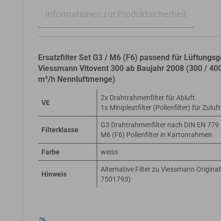
Informationen zur Produktsicherheit
Ersatzfilter Set G3 / M6 (F6) passend für Lüftungsg
Viessmann Vitovent 300 ab Baujahr 2008 (300 / 40
m³/h Nennluftmenge)
2x Drahtrahmenfilter für Abluft
VE
1x Minipleatfilter (Pollenfilter) für Zuluft
G3 Drahtrahmenfilter nach DIN EN 779 
Filterklasse
M6 (F6) Pollenfilter in Kartonrahmen
Farbe
weiss
Alternative Filter zu Viessmann Original
Hinweis
7501793)