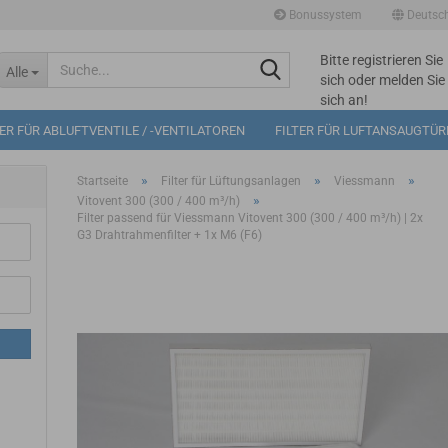
Bonussystem
Deutsc
Bitte registrieren Sie
Suche...
Alle
sich oder melden Sie
sich an!
Mögliche
TER FÜR ABLUFTVENTILE / -VENTILATOREN
FILTER FÜR LUFTANSAUGTÜ
Bonuspunkte im
Warenkorb: 0
»
»
»
Startseite
Filter für Lüftungsanlagen
Viessmann
»
Vitovent 300 (300 / 400 m³/h)
Filter passend für Viessmann Vitovent 300 (300 / 400 m³/h) | 2x
G3 Drahtrahmenfilter + 1x M6 (F6)