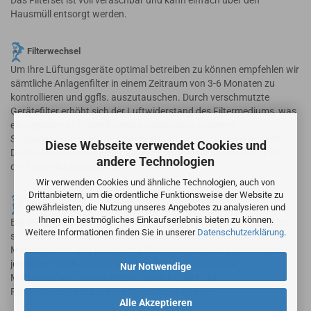
Das Filterset ist voll veraschbar und kann einfach über den
Hausmüll entsorgt werden.
Filterwechsel
Um Ihre Lüftungsgeräte optimal betreiben zu können empfehlen wir
sämtliche Anlagenfilter in einem Zeitraum von 3-6 Monaten zu
kontrollieren und ggfls. auszutauschen. Durch verschmutzte
Gerätefilter erhöht sich der Luftwiderstand des Filtermediums, was
eine geringere Luftwechselrate sowie einen erhöhten
Stromverbrauch und Verschleiß der Lüftungsanlage verursacht.
Diese Webseite verwendet Cookies und
Durch die Reduzierung der Volumenströme verschlechtert sich in
andere Technologien
der Folge das Raumklima.
Wir verwenden Cookies und ähnliche Technologien, auch von
Drittanbietern, um die ordentliche Funktionsweise der Website zu
Hinweis
gewährleisten, die Nutzung unseres Angebotes zu analysieren und
Ihnen ein bestmögliches Einkaufserlebnis bieten zu können.
Bei den angebotenen Filtern handelt es sich nicht um Originalfilter
Weitere Informationen finden Sie in unserer
Datenschutzerklärung
.
sondern um alternative Ersatzfilter in vergleichbarer Qualität. Alle
Markennamen und geschützte Warenzeichen sind Eigentum der
jeweiligen Markennameninhaber. Die Verwendung der
Nur Notwendige
Markennamen / Warenzeichen dient lediglich der
Produktbeschreibung der angebotenen Artikel.
Alle Akzeptieren