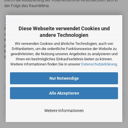
Durch die Reduzierung der Volumenströme verschlechtert sich in
der Folge das Raumklima.
Hinweis
Diese Webseite verwendet Cookies und
Bei den angebotenen Filtern handelt es sich nicht um Originalfilter
andere Technologien
sondern um alternative Ersatzfilter in vergleichbarer Qualität. Alle
Markennamen und geschützte Warenzeichen sind Eigentum der
Wir verwenden Cookies und ähnliche Technologien, auch von
jeweiligen Markennameninhaber. Die Verwendung der
Drittanbietern, um die ordentliche Funktionsweise der Website zu
Markennamen / Warenzeichen dient lediglich der
gewährleisten, die Nutzung unseres Angebotes zu analysieren und
Produktbeschreibung der angebotenen Artikel.
Ihnen ein bestmögliches Einkaufserlebnis bieten zu können.
Weitere Informationen finden Sie in unserer
Datenschutzerklärung
.
Nur Notwendige
Informationen zur Produktsicherheit
Alle Akzeptieren
Weitere Informationen