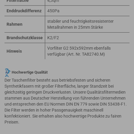
Filterfläche
4,3qm
Enddruckdifferenz
450Pa
stabiler und feuchtigkeitsresistenter
Rahmen
Metallrahmen in 25mm Stärke
Brandschutzklasse
K2/F2
Vorfilter G2 592x592mm ebenfalls
Hinweis
verfügbar (Art. Nr. TA82740.M)
Hochwertige Qualität
Der Taschenfilter besteht aus betriebsfesten und sicheren
Synthetikfasern mit großer Filterfläche, langer Standzeit bei
gleichzeitig geringen Druckverlusten. Unsere Qualitätsfiltermedien
stammen aus Deutscher Herstellung von führenden Unternehmen
und entsprechen den EU Normen DIN EN 779 sowie DIN 53438-F1.
Die Filter werden in hoher Passgenauigkeit maschinell
konfektioniert. Sie erhalten also hochwertige Produkte zu fairen
Preisen.