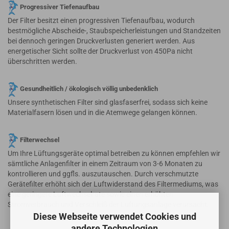
Progressiver Tiefenaufbau
Der Filter besitzt einen progressiven Tiefenaufbau, wodurch
bestmögliche Abscheide-, Staubspeicherleistungen und Standzeiten
bei dennoch geringen Druckverlusten generiert werden. Aus
energetischer Sicht sollte der Druckverlust von 450Pa nicht
überschritten werden.
Gesundheitlich / ökologisch völlig unbedenklich
Unsere synthetischen Filter sind glasfaserfrei, sodass sich keine
Materialfasern lösen und in die Atemwege gelangen können.
Filterwechsel
Um Ihre Lüftungsgeräte optimal betreiben zu können empfehlen wir
sämtliche Anlagenfilter in einem Zeitraum von 3-6 Monaten zu
kontrollieren und ggfls. auszutauschen. Durch verschmutzte
Gerätefilter erhöht sich der Luftwiderstand des Filtermediums, was
eine geringere Luftwechselrate sowie einen erhöhten
Stromverbrauch und Verschleiß der Lüftungsanlage verursacht.
Diese Webseite verwendet Cookies und
andere Technologien