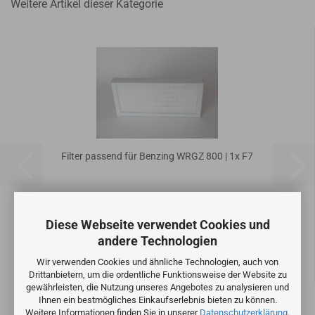
Weitere Artikel dieser Kategorie
Filter passend für Benzing WRGZ 800 | 1x F7
Diese Webseite verwendet Cookies und
27,95 EUR
andere Technologien
23,49 EUR zzgl. 19% MwSt.
Wir verwenden Cookies und ähnliche Technologien, auch von
Drittanbietern, um die ordentliche Funktionsweise der Website zu
gewährleisten, die Nutzung unseres Angebotes zu analysieren und
Ihnen ein bestmögliches Einkaufserlebnis bieten zu können.
Weitere Informationen finden Sie in unserer
Datenschutzerklärung
.