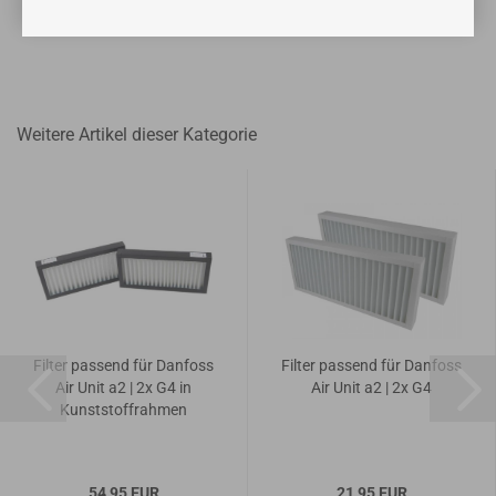
Weitere Artikel dieser Kategorie
Filter passend für Danfoss
Filter passend für Danfoss
Air Unit a2 | 2x G4 in
Air Unit a2 | 2x G4
Kunststoffrahmen
54,95 EUR
21,95 EUR