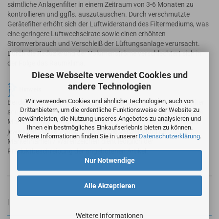
sämtliche Anlagenfilter in einem Zeitraum von 3-6 Monaten zu
kontrollieren und ggfls. auszutauschen. Durch verschmutzte
Gerätefilter erhöht sich der Luftwiderstand des Filtermediums, was
eine geringere Luftwechselrate sowie einen erhöhten
Stromverbrauch und Verschleiß der Lüftungsanlage verursacht.
Durch die Reduzierung der Volumenströme verschlechtert sich in
der Folge das Raumklima.
Diese Webseite verwendet Cookies und
andere Technologien
Hinweis
Wir verwenden Cookies und ähnliche Technologien, auch von
Bei den angebotenen Filtern handelt es sich nicht um Originalfilter
Drittanbietern, um die ordentliche Funktionsweise der Website zu
sondern um alternative Ersatzfilter in vergleichbarer Qualität. Alle
gewährleisten, die Nutzung unseres Angebotes zu analysieren und
Markennamen und geschützte Warenzeichen sind Eigentum der
Ihnen ein bestmögliches Einkaufserlebnis bieten zu können.
jeweiligen Markennameninhaber. Die Verwendung der
Weitere Informationen finden Sie in unserer
Datenschutzerklärung
.
Markennamen / Warenzeichen dient lediglich der
Produktbeschreibung der angebotenen Artikel.
Nur Notwendige
Alle Akzeptieren
Informationen zur Produktsicherheit
Weitere Informationen