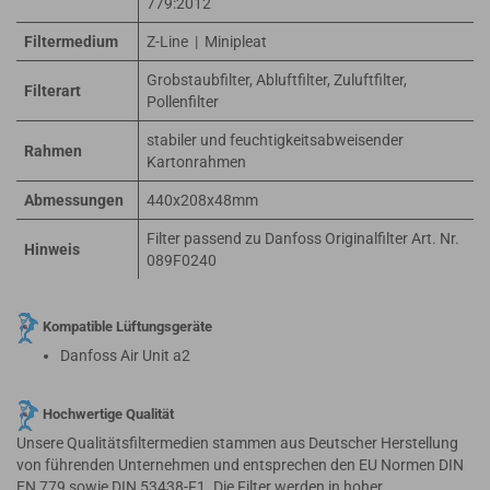
779:2012
Filtermedium
Z-Line | Minipleat
Grobstaubfilter, Abluftfilter, Zuluftfilter,
Filterart
Pollenfilter
stabiler und feuchtigkeitsabweisender
Rahmen
Kartonrahmen
Abmessungen
440x208x48mm
Filter passend zu Danfoss Originalfilter Art. Nr.
Hinweis
089F0240
Kompatible Lüftungsgeräte
Danfoss Air Unit a2
Hochwertige Qualität
Unsere Qualitätsfiltermedien stammen aus Deutscher Herstellung
von führenden Unternehmen und entsprechen den EU Normen DIN
EN 779 sowie DIN 53438-F1. Die Filter werden in hoher