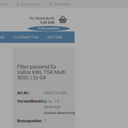
hland
Kundenlogin
Merkzettel
Ihr Warenkorb
0,00 EUR
0
Bonuspunkte
RME
FILTERMATTEN
WEITERE
Filter passend für
Vallox KWL TSK Multi
50SC | 2x G4
Art.Nr.:
VA82314.M4
Versandbereit:
ca. 1-5
Werktage
(Ausland abweichend)
Bonuspunkte:
7