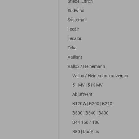
Stiebel Eltron
Südwind
Systemair
Tecair
Tecalor
Teka
Vaillant
Vallox / Heinemann
Vallox / Heinemann anzeigen
51 MV | 51K MV
Abluftventil
B120W | B200 | B210
B300 | B340 | B400
B44 160 / 180
B80 | UnoPlus