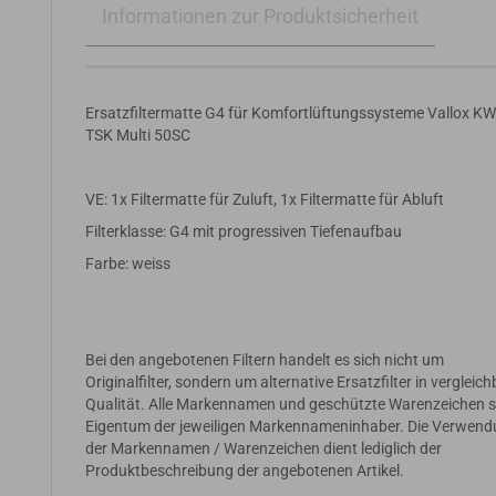
Informationen zur Produktsicherheit
Ersatzfiltermatte G4 für Komfortlüftungssysteme Vallox K
TSK Multi 50SC
VE: 1x Filtermatte für Zuluft, 1x Filtermatte für Abluft
Filterklasse: G4 mit progressiven Tiefenaufbau
Farbe: weiss
Bei den angebotenen Filtern handelt es sich nicht um
Originalfilter, sondern um alternative Ersatzfilter in vergleic
Qualität. Alle Markennamen und geschützte Warenzeichen s
Eigentum der jeweiligen Markennameninhaber. Die Verwen
der Markennamen / Warenzeichen dient lediglich der
Produktbeschreibung der angebotenen Artikel.