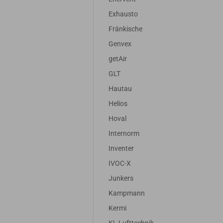
Exhausto
Fränkische
Genvex
getAir
GLT
Hautau
Helios
Hoval
Internorm
Inventer
IVOC-X
Junkers
Kampmann
Kermi