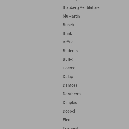
Blauberg Ventilatoren
bluMartin
Bosch
Brink
Brötje
Buderus
Bulex
Cosmo
Dalap
Danfoss
Dantherm
Dimplex
Dospel
Elco
Enervent