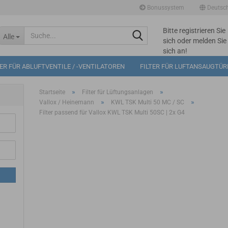
Bonussystem
Deutsc
Bitte registrieren Sie
Suche...
Alle
sich oder melden Sie
sich an!
Mögliche
TER FÜR ABLUFTVENTILE / -VENTILATOREN
FILTER FÜR LUFTANSAUGTÜ
Bonuspunkte im
Warenkorb: 0
»
»
Startseite
Filter für Lüftungsanlagen
»
»
Vallox / Heinemann
KWL TSK Multi 50 MC / SC
Filter passend für Vallox KWL TSK Multi 50SC | 2x G4