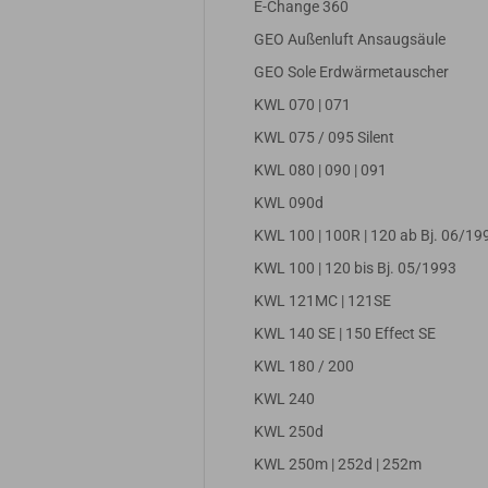
E-Change 360
GEO Außenluft Ansaugsäule
GEO Sole Erdwärmetauscher
KWL 070 | 071
KWL 075 / 095 Silent
KWL 080 | 090 | 091
KWL 090d
KWL 100 | 100R | 120 ab Bj. 06/19
KWL 100 | 120 bis Bj. 05/1993
KWL 121MC | 121SE
KWL 140 SE | 150 Effect SE
KWL 180 / 200
KWL 240
KWL 250d
KWL 250m | 252d | 252m