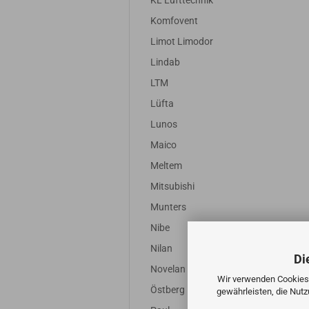
KL Lufttechnik
Komfovent
Limot Limodor
Lindab
LTM
Lüfta
Lunos
Maico
Meltem
Mitsubishi
Munters
Nibe
Nilan
Di
Novelan
Wir verwenden Cookies 
Östberg
gewährleisten, die Nut