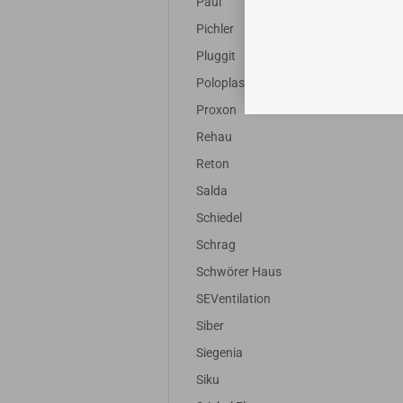
Paul
Pichler
Pluggit
Poloplast
Proxon
Rehau
Reton
Salda
Schiedel
Schrag
Schwörer Haus
SEVentilation
Siber
Siegenia
Siku