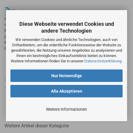
Hinweis
Bei den angebotenen Filtern handelt es sich nicht um Originalfilter
Diese Webseite verwendet Cookies und
sondern um alternative Ersatzfilter in vergleichbarer Qualität. Alle
andere Technologien
Markennamen und geschützte Warenzeichen sind Eigentum der
jeweiligen Markennameninhaber. Die Verwendung der
Wir verwenden Cookies und ähnliche Technologien, auch von
Markennamen / Warenzeichen dient lediglich der
Drittanbietern, um die ordentliche Funktionsweise der Website zu
Produktbeschreibung der angebotenen Artikel.
gewährleisten, die Nutzung unseres Angebotes zu analysieren und
Ihnen ein bestmögliches Einkaufserlebnis bieten zu können.
Weitere Informationen finden Sie in unserer
Datenschutzerklärung
.
Nur Notwendige
Informationen zur Produktsicherheit
Alle Akzeptieren
Weitere Informationen
Weitere Artikel dieser Kategorie