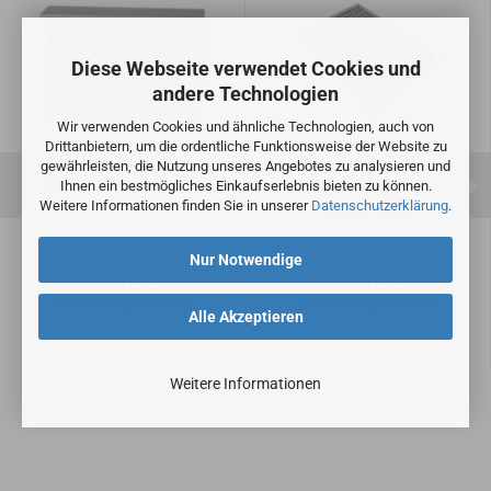
Diese Webseite verwendet Cookies und
andere Technologien
Wir verwenden Cookies und ähnliche Technologien, auch von
Drittanbietern, um die ordentliche Funktionsweise der Website zu
Filter passend für Paul
Filter passend für Paul
gewährleisten, die Nutzung unseres Angebotes zu analysieren und
WRG 90 zentral | 1x G4
WRG 90 | 1x F7
Ihnen ein bestmögliches Einkaufserlebnis bieten zu können.
Weitere Informationen finden Sie in unserer
Datenschutzerklärung
Aktivkohlefilter
.
Nur Notwendige
16,50 EUR
69,95 EUR
13,87 EUR zzgl. 19% MwSt.
58,78 EUR zzgl. 19% MwSt.
Alle Akzeptieren
Weitere Informationen