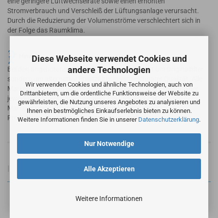
eine geringere Luftwechselrate sowie einen erhöhten
Stromverbrauch und Verschleiß der Lüftungsanlage verursacht.
Durch die Reduzierung der Volumenströme verschlechtert sich in
der Folge das Raumklima.
Hinweis
Diese Webseite verwendet Cookies und
andere Technologien
Bei den angebotenen Filtern handelt es sich nicht um Originalfilter
sondern um alternative Ersatzfilter in vergleichbarer Qualität. Alle
Wir verwenden Cookies und ähnliche Technologien, auch von
Markennamen und geschützte Warenzeichen sind Eigentum der
Drittanbietern, um die ordentliche Funktionsweise der Website zu
jeweiligen Markennameninhaber. Die Verwendung der
gewährleisten, die Nutzung unseres Angebotes zu analysieren und
Markennamen / Warenzeichen dient lediglich der
Ihnen ein bestmögliches Einkaufserlebnis bieten zu können.
Produktbeschreibung der angebotenen Artikel.
Weitere Informationen finden Sie in unserer
Datenschutzerklärung
.
Nur Notwendige
Informationen zur Produktsicherheit
Alle Akzeptieren
Weitere Informationen