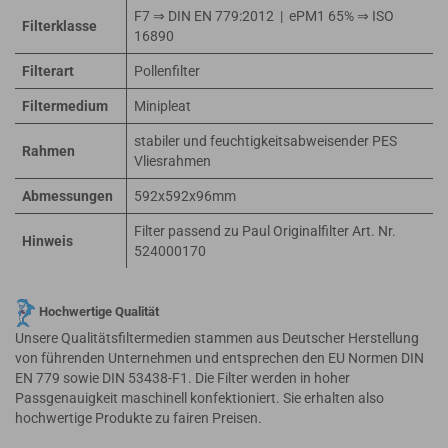
F7 ⇒ DIN EN 779:2012 | ePM1 65% ⇒ ISO
Filterklasse
16890
Filterart
Pollenfilter
Filtermedium
Minipleat
stabiler und feuchtigkeitsabweisender PES
Rahmen
Vliesrahmen
Abmessungen
592x592x96mm
Filter passend zu Paul Originalfilter Art. Nr.
Hinweis
524000170
Hochwertige Qualität
Unsere Qualitätsfiltermedien stammen aus Deutscher Herstellung
von führenden Unternehmen und entsprechen den EU Normen DIN
EN 779 sowie DIN 53438-F1. Die Filter werden in hoher
Passgenauigkeit maschinell konfektioniert. Sie erhalten also
hochwertige Produkte zu fairen Preisen.